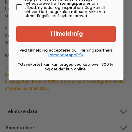
betyder at selve stangen 'kun' vejer 2 kg. Dette gør at alle
nyhedsbreve fra Træningspartner om
tilbud, nyheder og inspiration. Jeg kan til
brugere kan anvende dette smith stativ både til
enhver tid tilbagekalde mit samtykke via
styrketræning og genoptræning.
afmeldingslinket i nyhedsbrevet.
Spirit Commercial Strength serien passer perfekt sammen
Tilmeld mig
med Sprirts 900 Cardio serie, som også er professionelt
cardioudstyr i høj kvalitet til yderst fornuftige priser.
Ved tilmelding accepterer du Træningspartners
KONTAKT OS VEDRØRENDE TILBUD
Persondatapolitik
.
*Gavekortet kan kun bruges ved køb over 700 kr.
*Prisen er en ca. leasingpris pr. md. ekskl. moms ved
og gælder kun online
.
indgåelse af en leasingaftale løbende over 60 mdr. En
leasingaftale kræver CVR nummer samt kreditgodkendelse
af vores partner, DLL.
Tekniske data
Anmeldelser