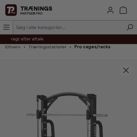
Skip to main content
agt efter aftale
Erhverv
Træningsstationer
Pro cages/racks
Skip image gallery