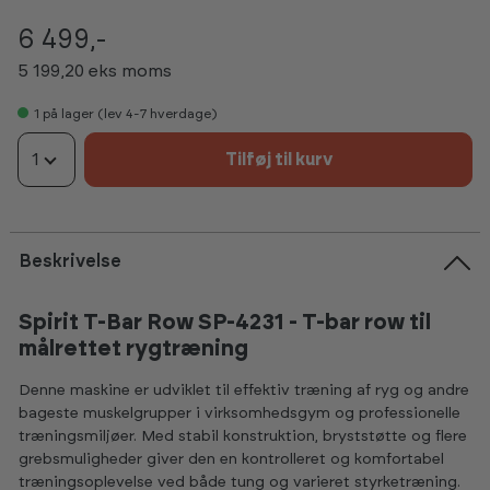
6 499,-
5 199,20 eks moms
1
på lager (lev 4-7 hverdage)
1
Tilføj til kurv
Beskrivelse
Spirit T-Bar Row SP-4231 - T-bar row til
målrettet rygtræning
Denne maskine er udviklet til effektiv træning af ryg og andre
bageste muskelgrupper i virksomhedsgym og professionelle
træningsmiljøer. Med stabil konstruktion, bryststøtte og flere
grebsmuligheder giver den en kontrolleret og komfortabel
træningsoplevelse ved både tung og varieret styrketræning.