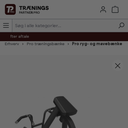
Skip to main content
agt efter aftale
Erhverv
Pro træningsbænke
Pro ryg- og mavebænke
Skip image gallery