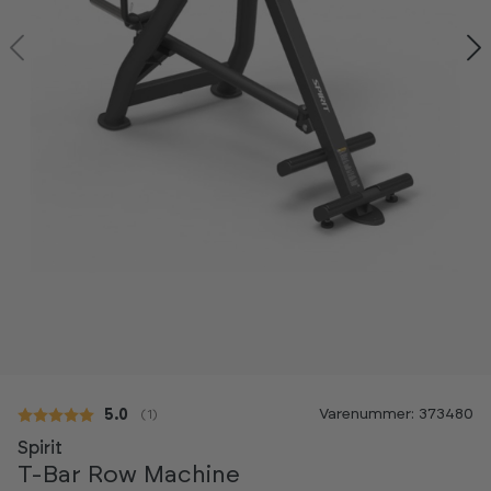
Varenummer: 373480
Gennemsnitlig vurdering:
5.0
(
stemmer:
1
)
Spirit
T-Bar Row Machine