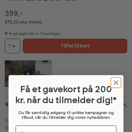
399,-
319,20 eks moms
5+
på lager (lev 4-7 hverdage)
1
Tilføj til kurv
Få et gavekort
på 200
kr. når du tilmelder dig!*
Beskrivelse
Du får samtidig adgang til unikke kampagner og
tilbud, når du tilmelder dig vores nyhedsbrev.
Tunturi Power Band er et multifunktionelt produkt, der
tilbyder mange forskellige øvelser. Elastikken kan give en
Fornavn