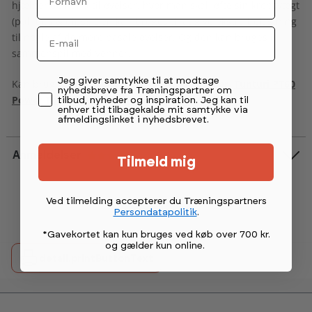
hjælpende hånd til øvelser, hvor man skal løfte sin kropsvægt
(pull ups & dips). Den kan bruges til at give ekstra belastning
Email
til nogle af de mere basale øvelser. Og den kan bruges i
sammenspil med venner.
Permission tekst
Jeg giver samtykke til at modtage
Kan bruges med
Tunturi Cross Fit Pull Up Bar
,
Tunturi PT60
nyhedsbreve fra Træningspartner om
Power Tower
og
Abilica HangOn
.
tilbud, nyheder og inspiration. Jeg kan til
enhver tid tilbagekalde mit samtykke via
afmeldingslinket i nyhedsbrevet.
Anmeldelser
Tilmeld mig
Vurdering:
5.0 ud af 5 stjerner
Ved tilmelding accepterer du Træningspartners
Persondatapolitik
.
*Gavekortet kan kun bruges ved køb over 700 kr.
og gælder kun online
.
detail.printButtonText