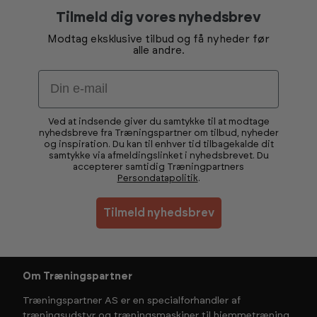
Tilmeld dig vores nyhedsbrev
Modtag eksklusive tilbud og få nyheder før
alle andre.
Email
Ved at indsende giver du samtykke til at modtage
nyhedsbreve fra Træningspartner om tilbud, nyheder
og inspiration. Du kan til enhver tid tilbagekalde dit
samtykke via afmeldingslinket i nyhedsbrevet. Du
accepterer samtidig Træningpartners
Persondatapolitik
.
Tilmeld nyhedsbrev
Om Træningspartner
Træningspartner AS er en specialforhandler af
træningsudstyr og træningsmaskiner til hjemmetræning,