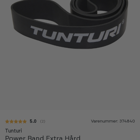
Varenummer: 374840
Gennemsnitlig vurdering:
5.0
(
stemmer:
2
)
Tunturi
Power Band Extra Hård