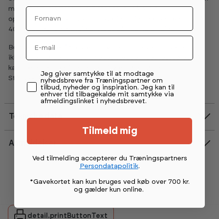
med 45 cm diameter (IWF standard) på alle 3
Fornavn
opbevaringspinde. Hver opbevaringspind har en længde på
40 cm og har en maksimal vægt på 100 kg pr. pind.
Email
Bemærk, at maksimal vægt gælder for selve produktet og
ikke tager højde for, hvor meget væggen, det fastgøres på,
kan bære. Ekspansionsskruer til væg medfølger.
Permission tekst
Jeg giver samtykke til at modtage
Ståltykkelse: 3 mm
nyhedsbreve fra Træningspartner om
tilbud, nyheder og inspiration. Jeg kan til
enhver tid tilbagekalde mit samtykke via
afmeldingslinket i nyhedsbrevet.
Tekniske data
Tilmeld mig
Anmeldelser
Vurdering:
5.0 ud af 5 stjerner
Ved tilmelding accepterer du Træningspartners
Persondatapolitik
.
*Gavekortet kan kun bruges ved køb over 700 kr.
og gælder kun online
.
detail.printButtonText