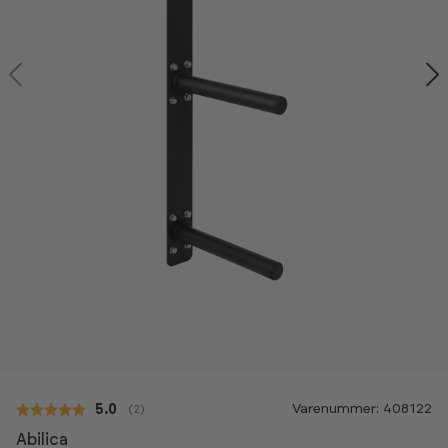
Varenummer: 408122
Gennemsnitlig vurdering:
5.0
(
stemmer:
2
)
Abilica