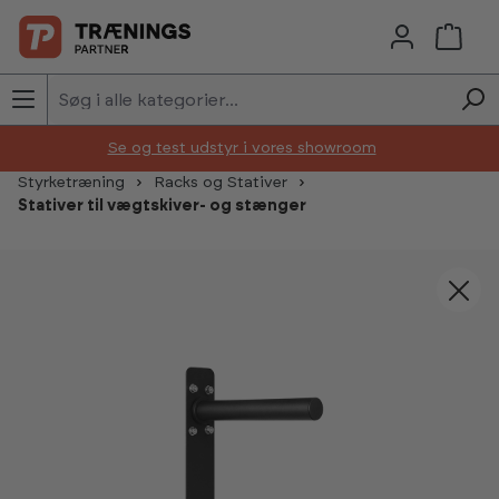
Skip to main content
Se og test udstyr i vores showroom
Styrketræning
Racks og Stativer
Stativer til vægtskiver- og stænger
Skip image gallery