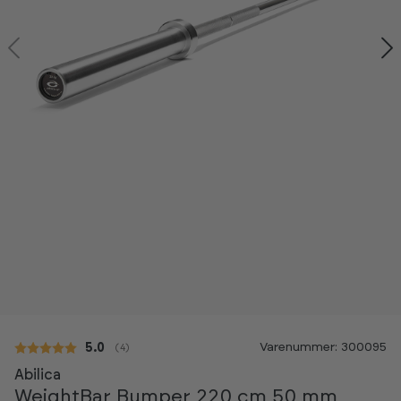
Kan ses i showroom
Varenummer: 300095
Gennemsnitlig vurdering:
5.0
(
stemmer:
4
)
Abilica
WeightBar Bumper 220 cm 50 mm