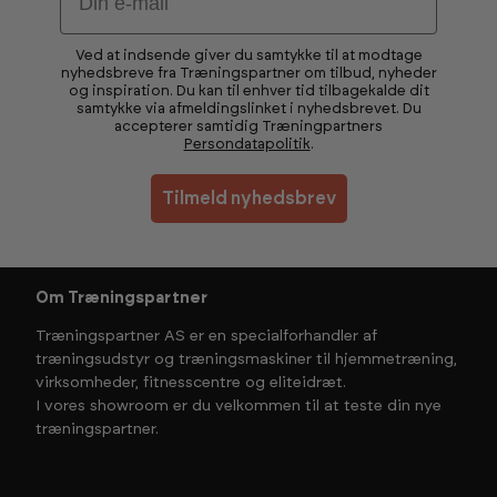
Ved at indsende giver du samtykke til at modtage
nyhedsbreve fra Træningspartner om tilbud, nyheder
og inspiration. Du kan til enhver tid tilbagekalde dit
samtykke via afmeldingslinket i nyhedsbrevet. Du
accepterer samtidig Træningpartners
Persondatapolitik
.
Tilmeld nyhedsbrev
Om Træningspartner
Træningspartner AS er en specialforhandler af
træningsudstyr og træningsmaskiner til hjemmetræning,
virksomheder, fitnesscentre og eliteidræt.
I vores showroom er du velkommen til at teste din nye
træningspartner.