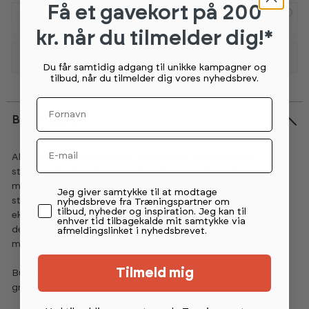
Få et gavekort
på 200
Hi-Temp BumperPlate 5 kg
kr. når du tilmelder dig!*
349,-
5+
på lager (lev 4-7 hverdage)
Vis flere tilbehør
Du får samtidig adgang til unikke kampagner og
tilbud, når du tilmelder dig vores nyhedsbrev.
Fornavn
Beskrivelse
Email
Abilica Bumperstang er en vægtstang med olympisk
standard 50 mm diameter med forstærkede kuglelejer i
messing. Vægtstangen er specielt godt egnet til
Permission tekst
Jeg giver samtykke til at modtage
styrkeøvelser der involverer hurtige vendinger, som for
nyhedsbreve fra Træningspartner om
tilbud, nyheder og inspiration. Jeg kan til
eksempel kraftige ryk og stød. Abilica Bumperstang er
enhver tid tilbagekalde mit samtykke via
designet og testet til "dropping" fra 260 cm og tåler en
afmeldingslinket i nyhedsbrevet.
maksimal vægtbelastning på 300 kg.
Tilmeld mig
Bumperstangen måler 220 cm, vejer 20 kg og har en
grebsvidde på 131,5 cm.