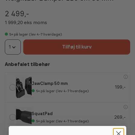
2 499,-
1 999,20 eks moms
5+
på lager (lev 4-7 hverdage)
1
Tilføj til kurv
Anbefalet tilbehør
JawClamp 50 mm
199,-
5+
på lager (lev 4-7 hverdage)
SquatPad
269,-
5+
på lager (lev 4-7 hverdage)