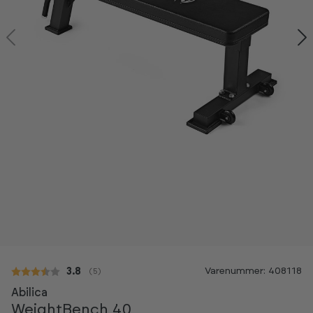
Varenummer: 408118
Gennemsnitlig vurdering:
3.8
(
stemmer:
5
)
Abilica
WeightBench 40