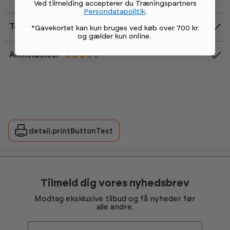
Ved tilmelding accepterer du Træningspartners
Persondatapolitik
.
Tekniske data
*Gavekortet kan kun bruges ved køb over 700 kr.
og gælder kun online
.
Anmeldelser
Vurdering:
3.8 ud af 5 stjerner
detail.printButtonText
Tilmeld dig vores nyhedsbrev
Modtag eksklusive tilbud og få nyheder før
alle andre.
Email