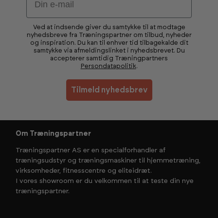
Ved at indsende giver du samtykke til at modtage
nyhedsbreve fra Træningspartner om tilbud, nyheder
og inspiration. Du kan til enhver tid tilbagekalde dit
samtykke via afmeldingslinket i nyhedsbrevet. Du
accepterer samtidig Træningpartners
Persondatapolitik
.
Tilmeld nyhedsbrev
Om Træningspartner
Træningspartner AS er en specialforhandler af
træningsudstyr og træningsmaskiner til hjemmetræning,
virksomheder, fitnesscentre og eliteidræt.
I vores showroom er du velkommen til at teste din nye
træningspartner.