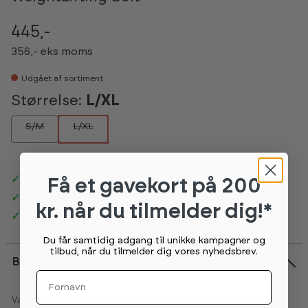
445,-
356,- eks moms
Udgået af sortiment
Størrelse:
L/XL
S/M
L/XL
Gratis fragt ved køb over 999,-
Få et gavekort
på 200
Prismatch
kr. når du tilmelder dig!*
365 dages returret
Du får samtidig adgang til unikke kampagner og
tilbud, når du tilmelder dig vores nyhedsbrev.
Beskrivelse
Fornavn
Vægtløfterbælte i kraftig læder med polstring i ryggen og