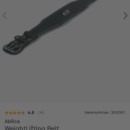
Varenummer: 300361
Gennemsnitlig vurdering:
4.6
(
stemmer:
18
)
Abilica
WeightLifting Belt