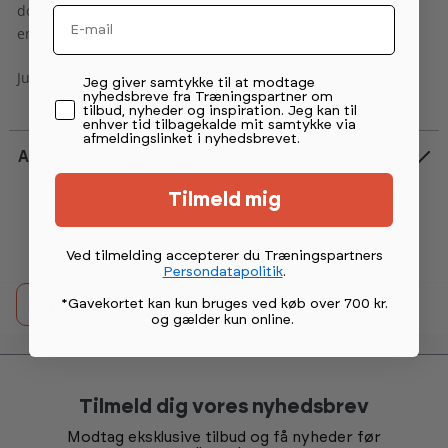
dobbeltspænde. Den ekstra bredde i ryggen på 10 cm giver
Email
en virkelig god støtte.
Justerbar længde: L/XL 92-120 cm
Permission tekst
Jeg giver samtykke til at modtage
nyhedsbreve fra Træningspartner om
tilbud, nyheder og inspiration. Jeg kan til
enhver tid tilbagekalde mit samtykke via
afmeldingslinket i nyhedsbrevet.
Anmeldelser
Vurdering:
4.6 ud af 5 stjerner
Tilmeld mig
Ved tilmelding accepterer du Træningspartners
Persondatapolitik
.
*Gavekortet kan kun bruges ved køb over 700 kr.
detail.printButtonText
og gælder kun online
.
Tilmeld dig vores nyhedsbrev
Modtag eksklusive tilbud og få nyheder før