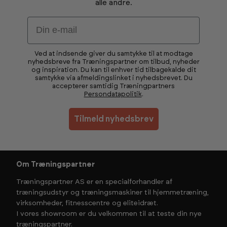
alle andre.
Email
Ved at indsende giver du samtykke til at modtage
nyhedsbreve fra Træningspartner om tilbud, nyheder
og inspiration. Du kan til enhver tid tilbagekalde dit
samtykke via afmeldingslinket i nyhedsbrevet. Du
accepterer samtidig Træningpartners
Persondatapolitik
.
Tilmeld nyhedsbrev
Om Træningspartner
Træningspartner AS er en specialforhandler af
træningsudstyr og træningsmaskiner til hjemmetræning,
virksomheder, fitnesscentre og eliteidræt.
I vores showroom er du velkommen til at teste din nye
træningspartner.