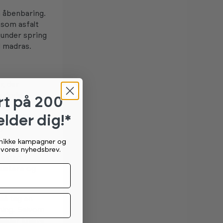
 åbenbaring.
 som asfalt
 under spring
d madras.
r, der
eriode.
rt
på 200
lig
elder dig!*
erte efter
gen.
unikke kampagner og
, der er
g vores nyhedsbrev.
ektivt i
justere og
så tag en
æning. Selvom
skader kræve