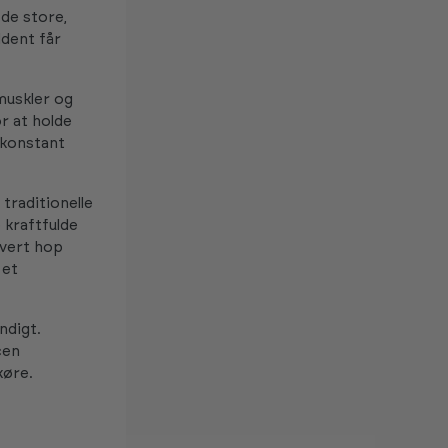
 de store,
ldent får
muskler og
r at holde
 konstant
traditionelle
 kraftfulde
Hvert hop
 et
ndigt.
cen
køre.