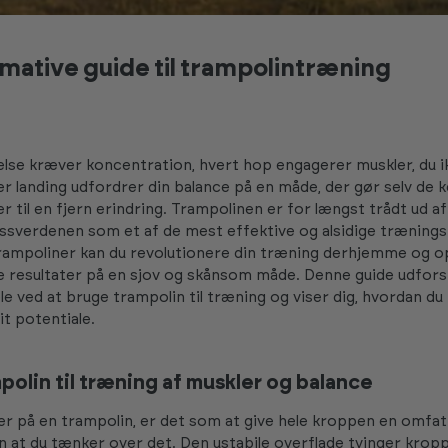
imative guide til trampolintræning
se kræver koncentration, hvert hop engagerer muskler, du ik
er landing udfordrer din balance på en måde, der gør selv de k
r til en fjern erindring. Trampolinen er for længst trådt ud a
nessverdenen som et af de mest effektive og alsidige træning
rampoliner kan du revolutionere din træning derhjemme og o
resultater på en sjov og skånsom måde. Denne guide udfors
e ved at bruge trampolin til træning og viser dig, hvordan du
t potentiale.
polin til træning af muskler og balance
r på en trampolin, er det som at give hele kroppen en omfa
n at du tænker over det. Den ustabile overflade tvinger kropp