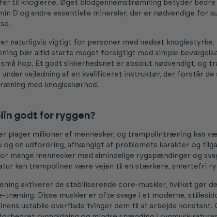
er til knoglerne. Øget blodgennemstrømning betyder bedre 
amin D og andre essentielle mineraler, der er nødvendige for s
se.
er naturligvis vigtigt for personer med nedsat knoglestyrke.
ing bør altid starte meget forsigtigt med simple bevægelse
r små hop. Et godt sikkerhedsnet er absolut nødvendigt, og t
 under vejledning af en kvalificeret instruktør, der forstår de
træning med knogleskørhed.
lin godt for ryggen?
 plager millioner af mennesker, og trampolintræning kan v
 og en udfordring, afhængigt af problemets karakter og tilga
For mange mennesker med almindelige rygspændinger og sva
tur kan trampolinen være vejen til en stærkere, smertefri ry
ning aktiverer de stabiliserende core-muskler, hvilket gør det
-træning. Disse muskler er ofte svage i et moderne, stillesidd
nens ustabile overflade tvinger dem til at arbejde konstant. 
l forbedret rygholdning og mindre spænding i rygmuskulature