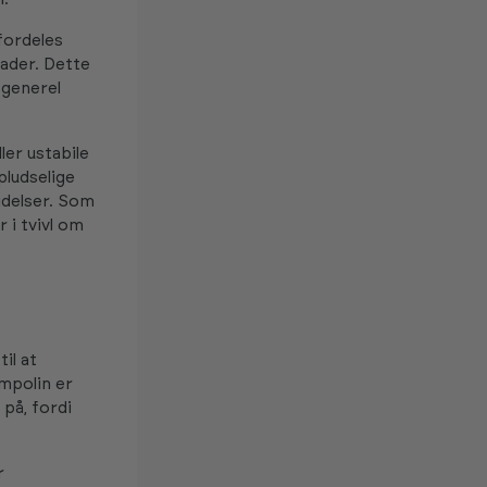
fordeles
ader. Dette
 generel
er ustabile
pludselige
idelser. Som
 i tvivl om
il at
ampolin er
på, fordi
r