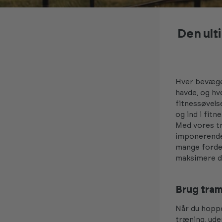
Den ult
Hver bevægel
havde, og hv
fitnessøvelse
og ind i fit
Med vores t
imponerende 
mange fordel
maksimere di
Brug tram
Når du hoppe
træning, ude