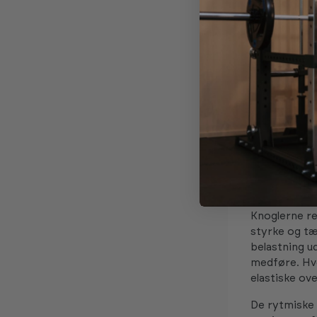
særlige hens
bestemte be
Trampoli
For personer
kontrolleret
behandling. 
knogledannel
Sundhedstyre
hop, kan sty
Knoglerne re
styrke og tæ
belastning u
medføre. Hve
elastiske ov
De rytmiske 