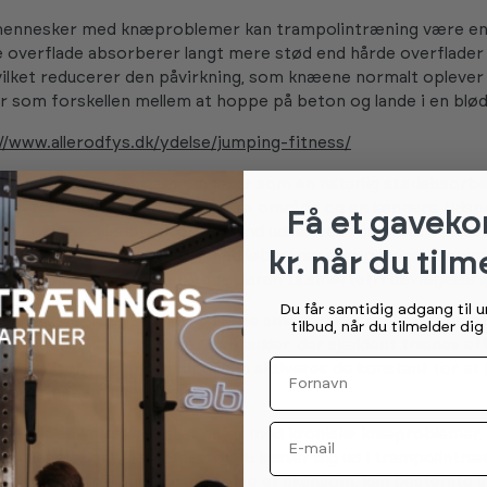
ennesker med knæproblemer kan trampolintræning være en
e overflade absorberer langt mere stød end hårde overflader
 hvilket reducerer den påvirkning, som knæene normalt oplever
er som forskellen mellem at hoppe på beton og lande i en blø
//www.allerodfys.dk/ydelse/jumping-fitness/
 dug og fjedersystem fungerer som en naturlig stødabsorbe
ten fra landingen over et større område og en længere tidsp
Få et gaveko
r, at knæets ledbrusk og ledbånd udsættes for mindre pludse
kr. når du tilm
For personer, der kæmper med løberknæ eller generel knæsm
træning, kan trampolinen åbne døren til smertefri bevægelse i
Du får samtidig adgang til 
erede ustabilitet styrker også de små muskler omkring knæet
tilbud, når du tilmelder di
r leddenes stabilitet. Det er muskler, der sjældent trænes eff
Fornavn
essøvelser, men på trampolinen aktiveres de konstant for at 
 knæet gennem hver bevægelse.
Email
rede har en knæskade eller døjer med kroniske knæproblemer, 
 fysioterapeut eller læge, før du kaster dig ud i trampolintr
r blødt, og træningsformen ofte er skånsom, kan bestemte 