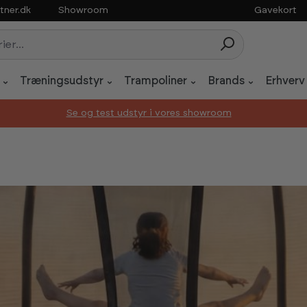
tner.dk
Showroom
Gavekort
Træningsudstyr
Trampoliner
Brands
Erhverv
Se og test udstyr i vores showroom