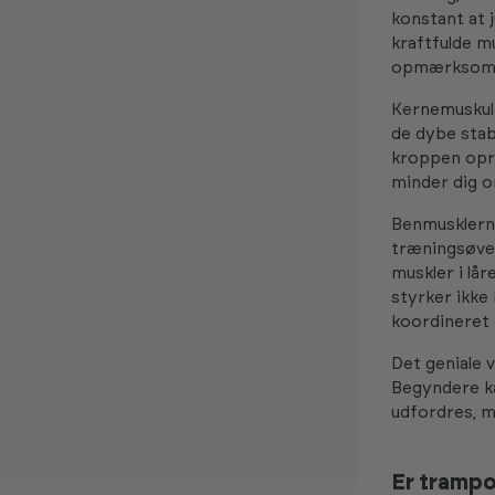
konstant at 
kraftfulde m
opmærksomhe
Kernemuskula
de dybe stab
kroppen opre
minder dig o
Benmusklerne
træningsøvels
muskler i lå
styrker ikke
koordineret
Det geniale 
Begyndere ka
udfordres, m
Er trampo