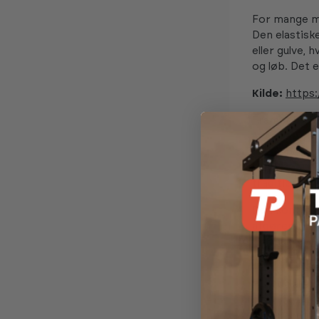
For mange m
Den elastisk
eller gulve,
og løb. Det 
Kilde:
https:
Trampolinens
spreder kraf
Dette betyde
belastning. 
traditionel 
Den kontroll
afgørende fo
normale fitn
stabilisere
Hvis du alle
snak med din
underlaget e