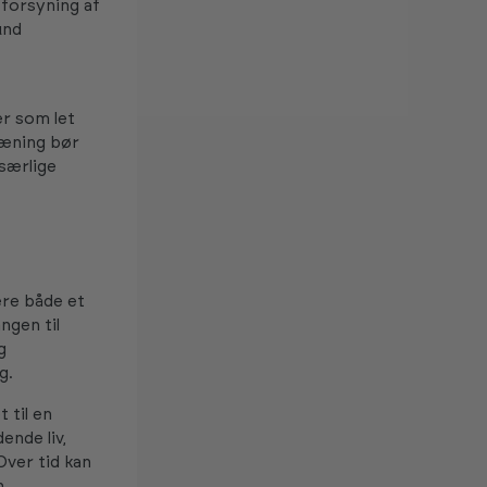
forsyning af
und
r som let
ræning bør
 særlige
ære både et
ngen til
g
g.
 til en
ende liv,
Over tid kan
n.