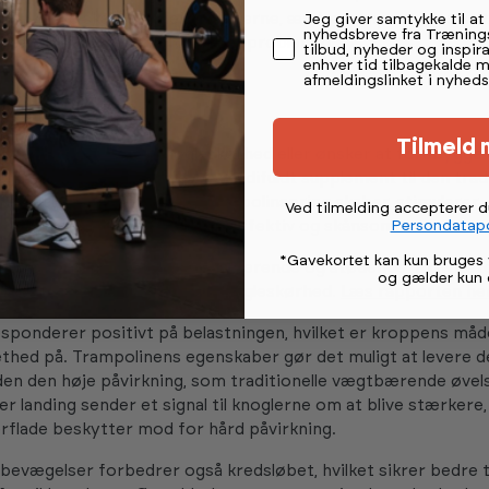
Permission tekst
yn. Måske skal du justere øvelserne, ændre tempoet eller hel
Jeg giver samtykke til a
nyhedsbreve fra Træning
vægelser for ikke at forværre problemet.
tilbud, nyheder og inspira
enhver tid tilbagekalde 
afmeldingslinket i nyheds
n og knogleskørhed
Tilmeld 
, der kæmper med knogleskørhed eller ønsker at forebygge 
 trampolintræning være et værdifuldt supplement til den tradi
Den lette belastning, som trampolinspring skaber, stimulerer
Ved tilmelding accepterer 
Persondatapo
sen på en måde, der er både effektiv og skånsom.
*Gavekortet kan kun bruges 
lsen understreger, at ”vægtbærende og stødende” aktivitete
og gælder kun 
rke knoglerne og modvirke knogleskørhed.
Læs rapporten her
sponderer positivt på belastningen, hvilket er kroppens måd
thed på. Trampolinens egenskaber gør det muligt at levere 
den den høje påvirkning, som traditionelle vægtbærende øvel
r landing sender et signal til knoglerne om at blive stærkere
erflade beskytter mod for hård påvirkning.
bevægelser forbedrer også kredsløbet, hvilket sikrer bedre ti