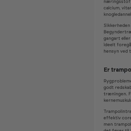
næringsstoff
calcium, vit
knogledannel
Sikkerheden 
Begyndertræn
gangart elle
ideelt foregå
hensyn ved 
Er trampo
Rygproblemer
godt redskab
træningen. 
kernemuskula
Trampolintræ
effektiv core
men trampoli
det fører ti