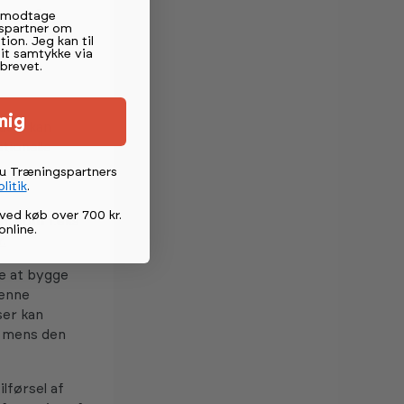
t undgå
t modtage
spartner om
tion. Jeg kan til
mit samtykke via
brevet.
mig
den, kan
tionelle
du Træningspartners
litik
.
ved køb over 700 kr.
r, som f.eks
online
.
.
e at bygge
denne
ser kan
, mens den
lførsel af