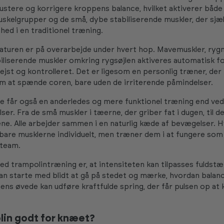
justere og korrigere kroppens balance, hvilket aktiverer både
uskelgrupper og de små, dybe stabiliserende muskler, der sjæ
d i en traditionel træning.
turen er på overarbejde under hvert hop. Mavemuskler, ryg
iliserende muskler omkring rygsøjlen aktiveres automatisk fo
jst og kontrolleret. Det er ligesom en personlig træner, der
m at spænde coren, bare uden de irriterende påmindelser.
 får også en anderledes og mere funktionel træning end ved 
er. Fra de små muskler i tæerne, der griber fat i dugen, til de
rene. Alle arbejder sammen i en naturlig kæde af bevægelser. 
 bare musklerne individuelt, men træner dem i at fungere som
 team.
ved trampolintræning er, at intensiteten kan tilpasses fuldstæ
n starte med blidt at gå på stedet og mærke, hvordan balan
ens øvede kan udføre kraftfulde spring, der får pulsen op at 
lin godt for knæet?