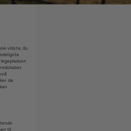
ke vidste, du
edeligste
f legepladsen
sredskaber.
pnå
ker de
 kan
ttende
en til