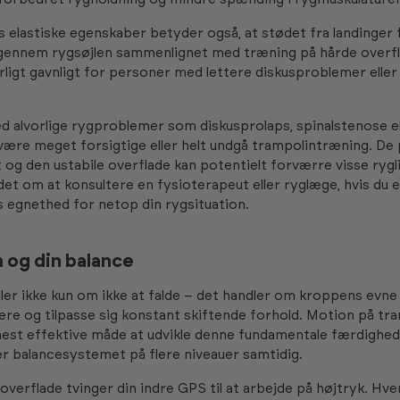
 elastiske egenskaber betyder også, at stødet fra landinger 
gennem rygsøjlen sammenlignet med træning på hårde overfl
ligt gavnligt for personer med lettere diskusproblemer eller
 alvorlige rygproblemer som diskusprolaps, spinalstenose ell
 være meget forsigtige eller helt undgå trampolintræning. De 
t og den ustabile overflade kan potentielt forværre visse rygl
det om at konsultere en fysioterapeut eller ryglæge, hvis du er
 egnethed for netop din rygsituation.
 og din balance
ler ikke kun om ikke at falde – det handler om kroppens evne t
tere og tilpasse sig konstant skiftende forhold. Motion på tr
st effektive måde at udvikle denne fundamentale færdighed 
r balancesystemet på flere niveauer samtidig.
overflade tvinger din indre GPS til at arbejde på højtryk. Hve