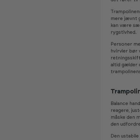
Trampolinens
mere jævnt 
kan være sær
rygstivhed.
Personer med
hvirvler bør
retningsskif
altid gælder 
trampolinens
Trampolin
Balance hand
reagere, jus
måske den me
den udfordre
Den ustabile 