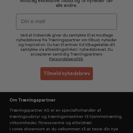
Modtag eksklusive tilbud og få nyheder før
alle andre.
Email
Ved at indsende giver du samtykke til at modtage
nyhedsbreve fra Træningspartner om tilbud, nyheder
og inspiration. Du kan til enhver tid tilbagekalde dit
samtykke via afmeldingslinket i nyhedsbrevet. Du
accepterer samtidig Træningpartners
Persondatapolitik
.
Tilmeld nyhedsbrev
Om Træningspartner
Træningspartner AS er en specialforhandler af
træningsudstyr og træningsmaskiner til hjemmetræning,
virksomheder, fitnesscentre og eliteidræt.
I vores showroom er du velkommen til at teste din nye