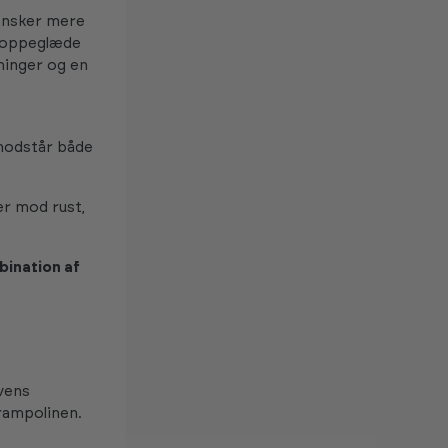
 ønsker mere
 hoppeglæde
ninger og en
 modstår både
r mod rust,
ination af
avens
trampolinen.