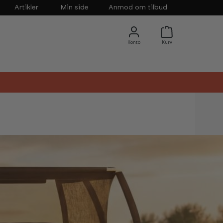
Artikler
Min side
Anmod om tilbud