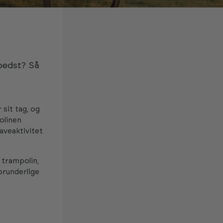
bedst? Så
sit tag, og
olinen
aveaktivitet
 trampolin,
orunderlige