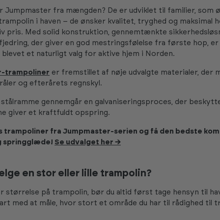
er Jumpmaster fra mængden? De er udviklet til familier, som
trampolin i haven – de ønsker kvalitet, tryghed og maksimal
ktiv pris. Med solid konstruktion, gennemtænkte sikkerhedsløs
fjedring, der giver en god mestringsfølelse fra første hop, er
levet et naturligt valg for aktive hjem i Norden.
-trampoliner
er fremstillet af nøje udvalgte materialer, der
råler og efterårets regnskyl.
 stålramme gennemgår en galvaniseringsproces, der beskytte
e giver et kraftfuldt opspring.
 trampoliner fra Jumpmaster-serien og få den bedste komb
g springglæde!
Se udvalget her →
lge en stor eller lille trampolin?
r størrelse på trampolin, bør du altid først tage hensyn til h
art med at måle, hvor stort et område du har til rådighed til 