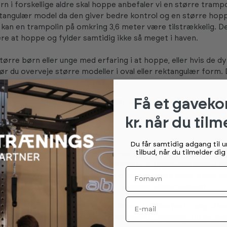
rn i forskellige aldre skal hoppe anbefaler vi en større tramp
ektangulær model da den giver bedre kontrol og en større hoppe
kan en trampolin på omkring 3,6 meter være tilstrækkelig. D
lære at hoppe og fylder samtidig ikke så meget i haven.
tørre børn eller unge med erfaring i at hoppe, eller hvis de d
ør du overveje større modeller i oval eller rektangulær form. 
g bedre kontrol ved højere hop.
Få et gaveko
 størrelse giver plads til sjov uden at dominere hele udeareal
kr. når du tilm
rampolin er bedst?
Du får samtidig adgang til 
tilbud, når du tilmelder di
ske som et simpelt spørgsmål, men svaret afhænger helt af,
rampolinen. For den konkurrencemindede gymnastikfamilie vil
Fornavn
l med kraftige fjedre og højt opspring være ideel, mens b
vil prioritere bløde kantpuder og solide sikkerhedsnet.
Email
eten fortæller meget om trampolinens holdbarhed - søg efte
e fjedre, der giver et jævnt og behageligt opspring. Sikkerhe