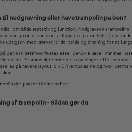
 til nedgravning eller havetrampolin på ben?
andler om både æstetik og funktion.
Nedgravede trampoliner
vens design og eliminerer faldhøjden næsten helt. De er vinds
kke udsigten, men kræver jordarbejde og dræning for at funge
 på ben
kan derimod flyttes efter behov, kræver minimal insta
dligeholde. Prismæssigt ender de to løsninger ofte i samme lej
aseres på havens layout, din DIY-entusiasme og hvor perman
nsker.
mpolin der passer til dine behov
ng af trampolin - Sådan gør du