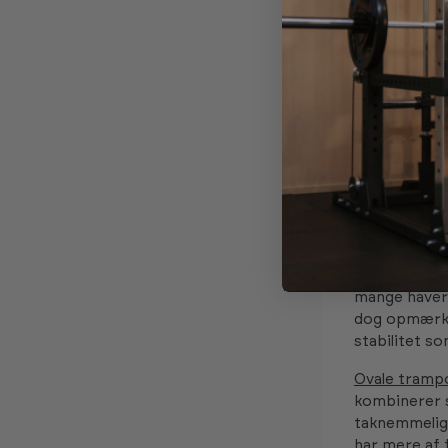
være tætvæve
matcher dine
populære val
Rund, ova
Formen er ik
fundamental
dem ideelle 
prisvenlige.
Firkantede t
hvilket giver
mange haver 
dog opmærkso
stabilitet s
Ovale trampo
kombinerer s
taknemmelig 
har mere af 