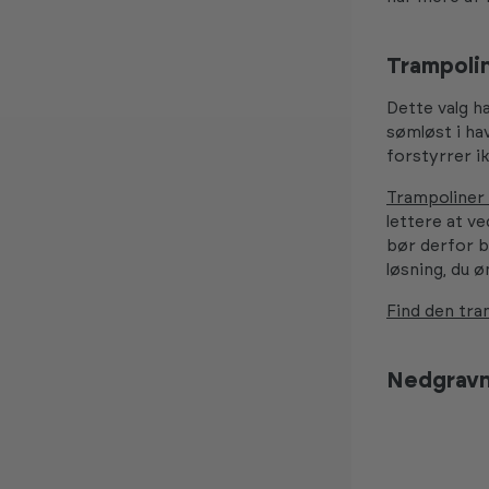
Trampolin
Dette valg h
sømløst i ha
forstyrrer i
Trampoliner
lettere at ve
bør derfor b
løsning, du ø
Find den tra
Nedgravni