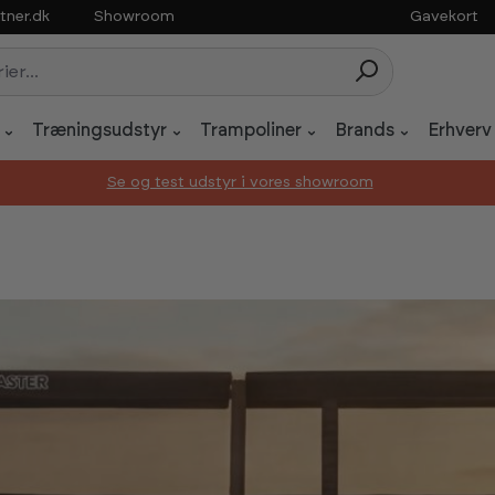
tner.dk
Showroom
Gavekort
Træningsudstyr
Trampoliner
Brands
Erhverv
Se og test udstyr i vores showroom