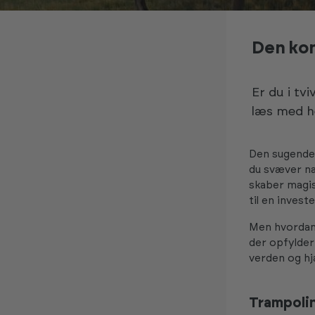
Den kom
Er du i tv
læs med he
Den sugende 
du svæver næ
skaber magis
til en invest
Men hvordan 
der opfylder
verden og hj
Trampolin