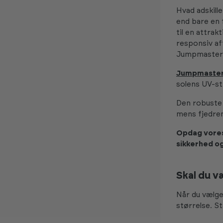
Hvad adskill
end bare en 
til en attra
responsiv af
Jumpmaster b
Jumpmaster
solens UV-st
Den robuste
mens fjedren
Opdag vores
sikkerhed o
Skal du væ
Når du vælge
størrelse. St