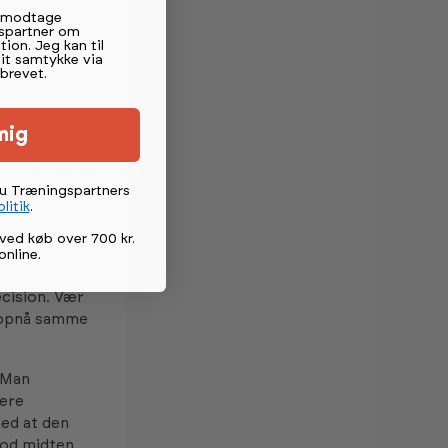
menter
t modtage
 mest
spartner om
tion. Jeg kan til
mit samtykke via
brevet.
mig
n
, hvilket gør
du Træningspartners
t mere
litik
.
ved køb over 700 kr.
ele fladen,
online
.
adsen bedre i
cision. Vær
t opnå samme
 Man
mere
med at den
mod midten.