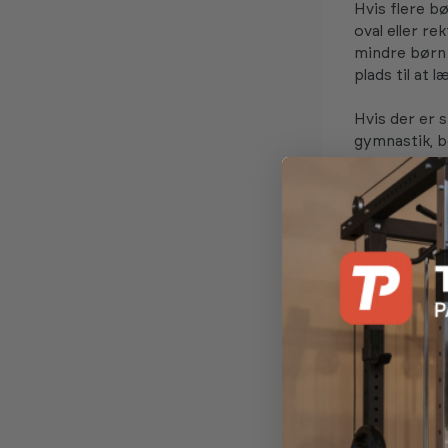
Hvis flere bø
oval eller r
mindre børn 
plads til at 
Hvis der er s
gymnastik, b
mere plads o
Den perfekte
Hvilken t
Det lyder må
skal bruge t
premium-mode
med småbørn 
Fjederkvalit
galvanisered