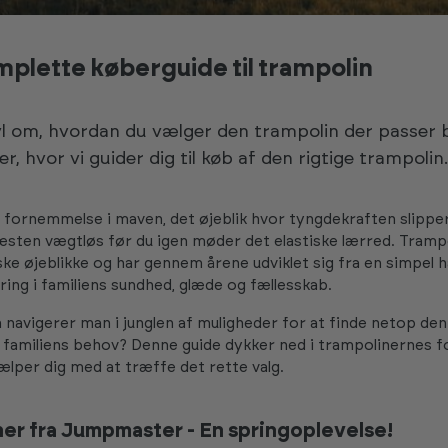
plette køberguide til trampolin
ivl om, hvordan du vælger den trampolin der passer 
r, hvor vi guider dig til køb af den rigtige trampolin.
fornemmelse i maven, det øjeblik hvor tyngdekraften slipper 
sten vægtløs før du igen møder det elastiske lærred. Tramp
ke øjeblikke og har gennem årene udviklet sig fra en simpel h
ering i familiens sundhed, glæde og fællesskab.
navigerer man i junglen af muligheder for at finde netop den
 familiens behov? Denne guide dykker ned i trampolinernes f
ælper dig med at træffe det rette valg.
er fra Jumpmaster - En springoplevelse!