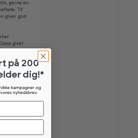
olin, gerne en
flade. Til
en giver god
yrker
Disse giver
rt
på 200
et.
elder dig!*
unikke kampagner og
g vores nyhedsbrev.
 hvem der
 en
ørnefamilien
r
dsnettet skal