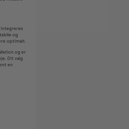
integreres
tabile og
re optimalt.
llation og er
e. Dit valg
ent en