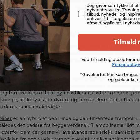
t og have polstrede stolper. Vælg en model, hvor disse ele
Permission tekst
Jeg giver samtykke til a
 specifikke behov, frem for at fokusere på det dyreste eller
nyhedsbreve fra Træning
tilbud, nyheder og inspira
g.
enhver tid tilbagekalde 
afmeldingslinket i nyheds
l eller firkantet trampolin?
Tilmeld 
ke blot et æstetisk valg - den påvirker selve hoppeoplevelse
t.
Runde trampoliner
trækker naturligt springeren mod midten
Ved tilmelding accepterer 
til mindre børn. De fordeler belastningen jævnt og er generel
Persondatapo
*Gavekortet kan kun bruges 
rampoliner
derimod tilbyder et mere ensartet opspring over h
og gælder kun 
 større frihed til tricks og avancerede spring. De udnytter pl
og foretrækkes ofte af gymnastikentusiaster for deres præ
m på, at de typisk er dyrere og kræver flere fjedre for a
om deres runde modstykker.
liner
er en hybrid af den runde og den firkantede trampolin.
åledes det bedste fra begge verdener. Trampolinen er lidt 
overfor dem der gerne vil lave avancerede tricks, samtidig 
fordelen fra den runde trampolin ved at trække springeren 