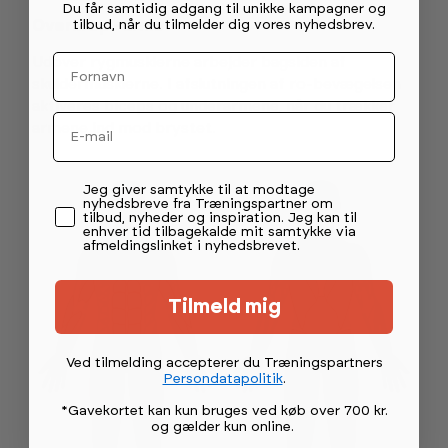
Du får samtidig adgang til unikke kampagner og
tilbud, når du tilmelder dig vores nyhedsbrev.
Overkrop - arme
Fornavn
Udover rygmusklerne arbejder bagsiden af
skuldermusklerne. I afslutningen af ro-bevægelsen
aktiveres biceps og underarmene, når du trækker
Email
armene ind mod brystet.
Permission tekst
Jeg giver samtykke til at modtage
nyhedsbreve fra Træningspartner om
tilbud, nyheder og inspiration. Jeg kan til
enhver tid tilbagekalde mit samtykke via
afmeldingslinket i nyhedsbrevet.
Tilmeld mig
Ved tilmelding accepterer du Træningspartners
Persondatapolitik
.
*Gavekortet kan kun bruges ved køb over 700 kr.
og gælder kun online
.