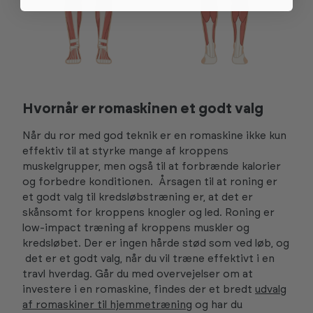
Hvornår er romaskinen et godt valg
Når du ror med god teknik er en romaskine ikke kun
effektiv til at styrke mange af kroppens
muskelgrupper, men også til at forbrænde kalorier
og forbedre konditionen. Årsagen til at roning er
et godt valg til kredsløbstræning er, at det er
skånsomt for kroppens knogler og led. Roning er
low-impact træning af kroppens muskler og
kredsløbet. Der er ingen hårde stød som ved løb, og
det er et godt valg, når du vil træne effektivt i en
travl hverdag. Går du med overvejelser om at
investere i en romaskine, findes der et bredt
udvalg
af romaskiner til hjemmetræning
og har du