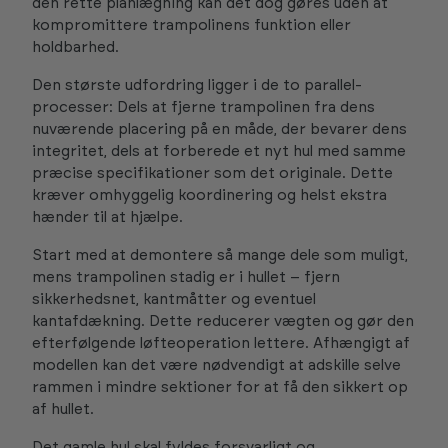
den rette planlægning kan det dog gøres uden at
kompromittere trampolinens funktion eller
holdbarhed.
Den største udfordring ligger i de to parallel-
processer: Dels at fjerne trampolinen fra dens
nuværende placering på en måde, der bevarer dens
integritet, dels at forberede et nyt hul med samme
præcise specifikationer som det originale. Dette
kræver omhyggelig koordinering og helst ekstra
hænder til at hjælpe.
Start med at demontere så mange dele som muligt,
mens trampolinen stadig er i hullet – fjern
sikkerhedsnet, kantmåtter og eventuel
kantafdækning. Dette reducerer vægten og gør den
efterfølgende løfteoperation lettere. Afhængigt af
modellen kan det være nødvendigt at adskille selve
rammen i mindre sektioner for at få den sikkert op
af hullet.
Det gamle hul skal fyldes forsvarligt og