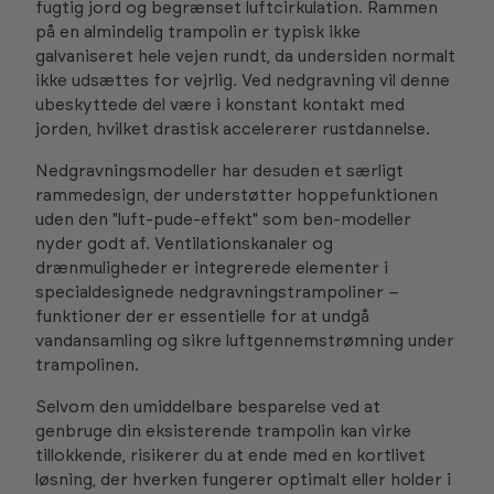
fugtig jord og begrænset luftcirkulation. Rammen
på en almindelig trampolin er typisk ikke
galvaniseret hele vejen rundt, da undersiden normalt
ikke udsættes for vejrlig. Ved nedgravning vil denne
ubeskyttede del være i konstant kontakt med
jorden, hvilket drastisk accelererer rustdannelse.
Nedgravningsmodeller har desuden et særligt
rammedesign, der understøtter hoppefunktionen
uden den "luft-pude-effekt" som ben-modeller
nyder godt af. Ventilationskanaler og
drænmuligheder er integrerede elementer i
specialdesignede nedgravningstrampoliner –
funktioner der er essentielle for at undgå
vandansamling og sikre luftgennemstrømning under
trampolinen.
Selvom den umiddelbare besparelse ved at
genbruge din eksisterende trampolin kan virke
tillokkende, risikerer du at ende med en kortlivet
løsning, der hverken fungerer optimalt eller holder i