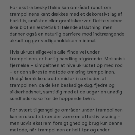
For ekstra beskyttelse kan området rundt om
trampolinens kant dækkes med et dekorativt lag af
barkflis, småsten eller granitskærver. Dette skaber
ikke blot en æstetisk tiltalende afslutning, men
danner også en naturlig barriere mod indtrængende
ukrudt og gør vedligeholdelsen minimal.
Hvis ukrudt alligevel skulle finde vej under
trampolinen, er hurtig handling afgørende. Mekanisk
fjernelse – simpelthen at hive ukrudtet op med rod
– er den sikreste metode omkring trampolinen.
Undgå kemiske ukrudtsmidler i nærheden af
trampolinen, da de kan beskadige dug, fjedre og
sikkerhedsnet, samtidig med at de udgør en unødig
sundhedsrisiko for de hoppende børn.
For svært tilgængelige områder under trampolinen
kan en ukrudtsbrænder være en effektiv løsning –
men udvis ekstrem forsigtighed og brug kun denne
metode, når trampolinen er helt tør og under