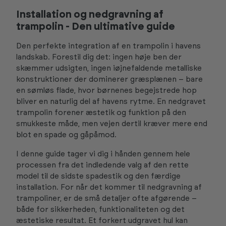
Installation og nedgravning af
trampolin - Den ultimative guide
Den perfekte integration af en trampolin i havens
landskab. Forestil dig det: ingen høje ben der
skæmmer udsigten, ingen iøjnefaldende metalliske
konstruktioner der dominerer græsplænen – bare
en sømløs flade, hvor børnenes begejstrede hop
bliver en naturlig del af havens rytme. En nedgravet
trampolin forener æstetik og funktion på den
smukkeste måde, men vejen dertil kræver mere end
blot en spade og gåpåmod.
I denne guide tager vi dig i hånden gennem hele
processen fra det indledende valg af den rette
model til de sidste spadestik og den færdige
installation. For når det kommer til nedgravning af
trampoliner, er de små detaljer ofte afgørende –
både for sikkerheden, funktionaliteten og det
æstetiske resultat. Et forkert udgravet hul kan