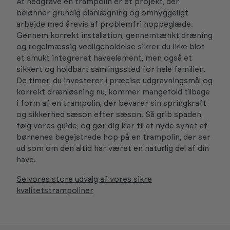
At nedgrave en trampolin er et projekt, der
belønner grundig planlægning og omhyggeligt
arbejde med årevis af problemfri hoppeglæde.
Gennem korrekt installation, gennemtænkt dræning
og regelmæssig vedligeholdelse sikrer du ikke blot
et smukt integreret haveelement, men også et
sikkert og holdbart samlingssted for hele familien.
De timer, du investerer i præcise udgravningsmål og
korrekt drænløsning nu, kommer mangefold tilbage
i form af en trampolin, der bevarer sin springkraft
og sikkerhed sæson efter sæson. Så grib spaden,
følg vores guide, og gør dig klar til at nyde synet af
børnenes begejstrede hop på en trampolin, der ser
ud som om den altid har været en naturlig del af din
have.
Se vores store udvalg af vores sikre
kvalitetstrampoliner