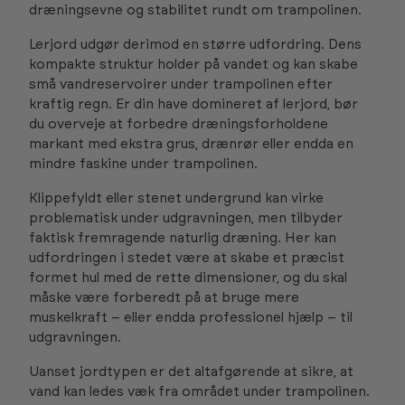
dræningsevne og stabilitet rundt om trampolinen.
Lerjord udgør derimod en større udfordring. Dens
kompakte struktur holder på vandet og kan skabe
små vandreservoirer under trampolinen efter
kraftig regn. Er din have domineret af lerjord, bør
du overveje at forbedre dræningsforholdene
markant med ekstra grus, drænrør eller endda en
mindre faskine under trampolinen.
Klippefyldt eller stenet undergrund kan virke
problematisk under udgravningen, men tilbyder
faktisk fremragende naturlig dræning. Her kan
udfordringen i stedet være at skabe et præcist
formet hul med de rette dimensioner, og du skal
måske være forberedt på at bruge mere
muskelkraft – eller endda professionel hjælp – til
udgravningen.
Uanset jordtypen er det altafgørende at sikre, at
vand kan ledes væk fra området under trampolinen.