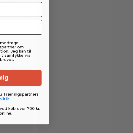
ald mærke
luftmodstand.
den
t modtage
spartner om
u
tion. Jeg kan til
mit samtykke via
brevet.
mig
du Træningspartners
litik
.
e
ved køb over 700 kr.
online
.