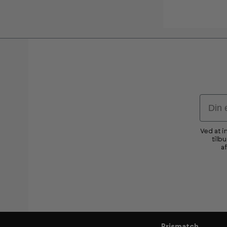
Email
Ved at i
tilb
a