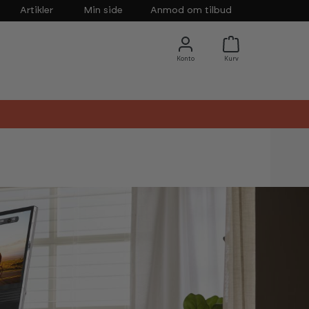
Artikler
Min side
Anmod om tilbud