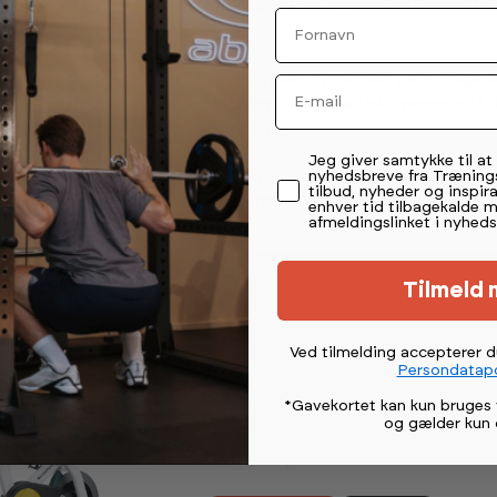
 udenom. En bakke er en bakke på cyklen, og man vil i hvert f
Fornavn
i benene.”
 dimension til oplevelsen medregnes rytterens personlige 
Email
øjde og vægt indstilles belastningen automatisk svarende til 
d, som rytteren møder på etapen.
Permission tekst
Jeg giver samtykke til a
nyhedsbreve fra Træning
n som at være der selv. Men der er aldrig regn, ingen styrt, d
tilbud, nyheder og inspira
lv temperaturen, og der er garanteret punkterfri kørsel.
enhver tid tilbagekalde 
afmeldingslinket i nyheds
Tilmeld 
Ved tilmelding accepterer 
NordicTrack
Persondatapo
Tour de France Indoor Bik
*Gavekortet kan kun bruges 
og gælder kun 
18 899,-
26 999,-
vejl.