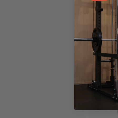
er ingen vej
Alpe d’Huez 
Som endnu en
Baseret på h
luftmodstan
Det er næste
bestemmer se