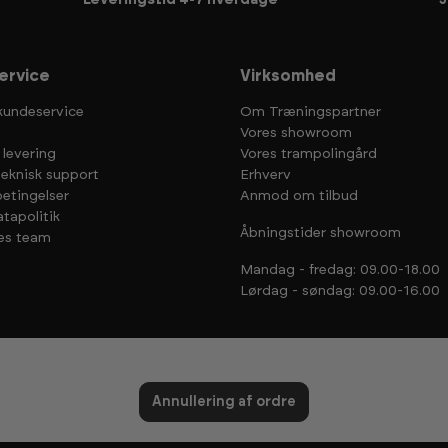
Leveringstid 4-7 hverdage
3
ervice
Virksomhed
kundeservice
Om Træningspartner
Vores showroom
 levering
Vores trampolingård
teknisk support
Erhverv
etingelser
Anmod om tilbud
tapolitik
Åbningstider showroom
es team
Mandag - fredag: 09.00-18.00
Lørdag - søndag: 09.00-16.00
Annullering af ordre