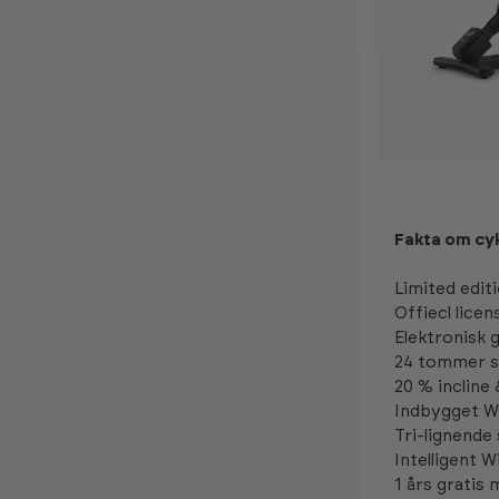
Fakta om cy
Limited edit
Offiecl lice
Elektronisk g
24 tommer sk
20 % incline
Indbygget Wi
Tri-lignende
Intelligent 
1 års gratis 