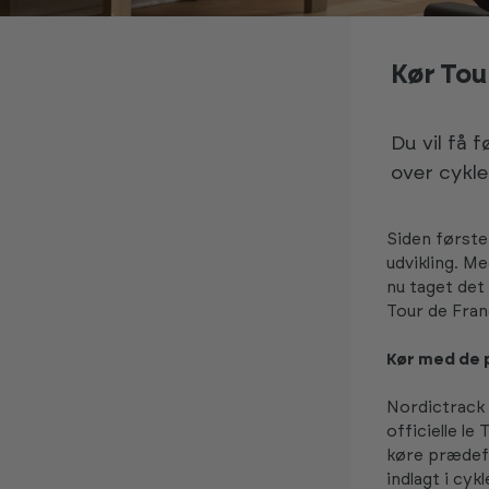
Kør Tou
Du vil få 
over cykle
Siden første
udvikling. M
nu taget det 
Tour de Fran
Kør med de 
Nordictrack
officielle le
køre prædefi
indlagt i cyk