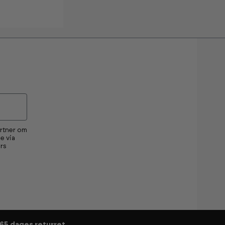
artner om
e via
rs