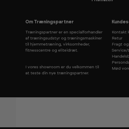
Prismatch
Om Træningspartner
Kundes
Træningspartner er en specialforhandler
Kontakt 
af træningsudstyr og træningsmaskiner
Retur
til hjemmetræning, virksomheder,
Fragt og
fitnesscentre og eliteidræt.
Service/
Handelsb
Personda
I vores showroom er du velkommen til
Mød vor
at teste din nye træningspartner.