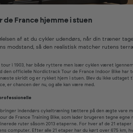
r de France hjemme i stuen
følelsen af at du cykler udendørs, når din træner tag
ns modstand, så den realistisk matcher rutens terr
 tour i 1903, har både ryttere men især cyklen været igennem
ed den officielle Nordictrack Tour de France Indoor Bike har 
næste skridt og er rykket hjem i stuen. Blev du ikke udtaget ti
ce, er chancen der nu, og alle kan være med.
professionelle
 bringer indendørs cykeltræning tættere på den ægte vare 
 Tour de France Training Bike, som lader brugeren tegne egne r
nerede ruter såsom 2013 etaperne. For hver af de 21 etaper 
lens computer. Efter alle 21 etaper har du kørt over 675 km, hv