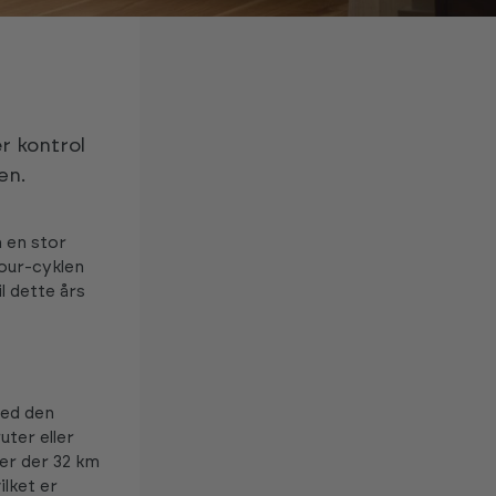
er kontrol
æn.
 en stor
tour-cyklen
l dette års
med den
uter eller
er der 32 km
ilket er