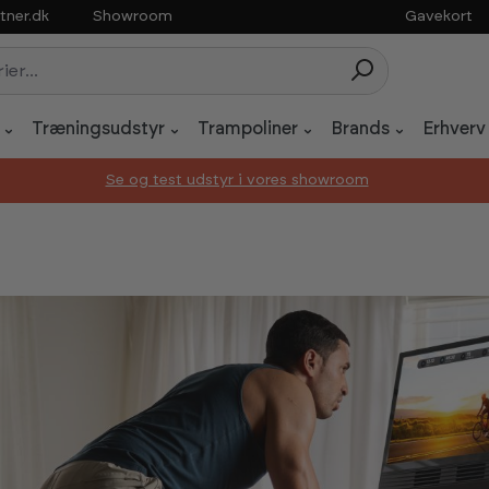
tner.dk
Showroom
Gavekort
Træningsudstyr
Trampoliner
Brands
Erhverv
Se og test udstyr i vores showroom