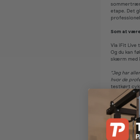
sommertrænin
etape. Det g
professionell
Som at være
Via iFit Live
Og du kan føl
skærm med i
”Jeg har alle
hvor de prof
testkørt cyk
gadget og næs
Cyklen gør 
Udover at vi
går op eller 
simulerer st