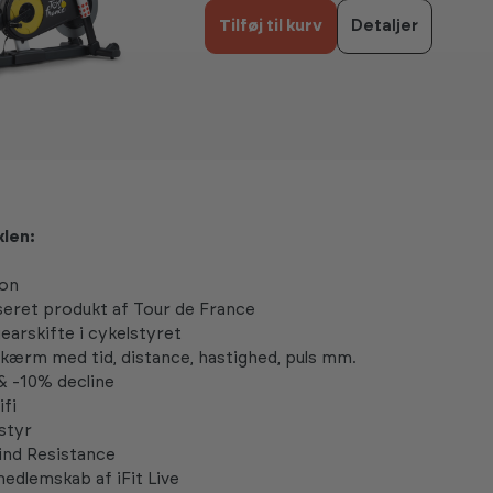
Tilføj til kurv
Detaljer
klen:
ion
nseret produkt af Tour de France
earskifte i cykelstyret
ærm med tid, distance, hastighed, puls mm.
 & -10% decline
fi
 styr
Wind Resistance
medlemskab af iFit Live