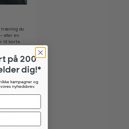
s træning du
– eller en
 til korte
gs træning du
ge.
rt
på 200
elder dig!*
unikke kampagner og
rum – det
g vores nyhedsbrev.
rodukter, du
frigøre
n kan alle