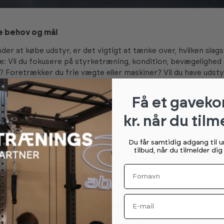
e behov og mål
der at købe udstyr, er det vigtigt at tænke over, hvilken slag
ve: Vil du fokusere på styrketræning, kondition, bevægelighed 
 Foretrækker du frie vægte eller maskiner? Vil du have udstyr
 eller ønsker du et mere komplet setup? Når du ved, hvad sla
det meget nemmere at vælge udstyr, som du rent faktisk vil bru
Få et gaveko
kr. når du tilm
gtige placering
Du får samtidig adgang til 
e homegym behøver ikke nødvendigvis være et helt separat 
tilbud, når du tilmelder di
 at du finder et sted, der er praktisk og inspirerende:
Fornavn
råde, du har til rådighed, og prøv at visualisere det med de p
r du køber udstyr.
at der er nok plads til at bevæge dig trygt og komfortabelt.
Email
 opbevaring: Hylder, stativer eller vægmonteret udstyr kan 
ulvplads. Et hjørne i stuen, et ekstra soveværelse eller garage