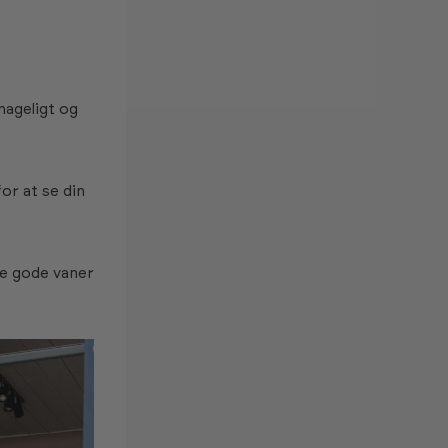
hageligt og
r at se din
de gode vaner