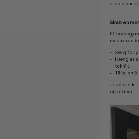
skaber mest 
Skab en mo
Et homegym s
inspirerende
Sørg for g
Hæng et sp
teknik.
Tilføj små
Jo mere du t
og rutiner.