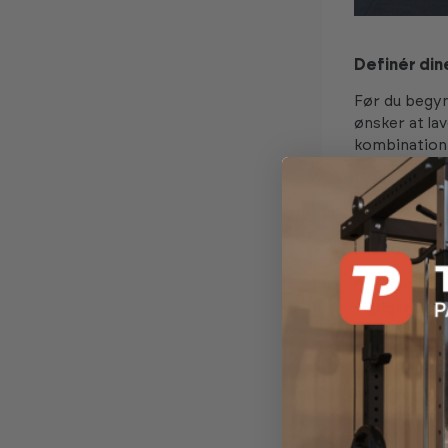
Definér din
Før du begyn
ønsker at la
kombination?
træningspas,
vil lave, er 
Find den ri
Det perfekt
vigtigste er,
Mål det om
ønsker, fø
Sørg for, 
Tænk smart
værdifuld g