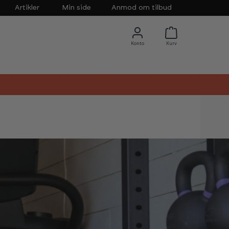
Artikler
Min side
Anmod om tilbud