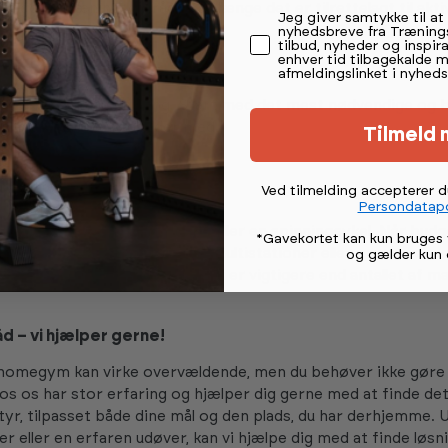
m gode træningsområder, så længe det er tilrettelagt til aktiv
Permission tekst
Jeg giver samtykke til a
nyhedsbreve fra Træning
tilbud, nyheder og inspira
enhver tid tilbagekalde 
istisk budget
afmeldingslinket i nyheds
kke købe alt på én gang. Start med det mest nødvendige og 
srum ud. Mange begynder med:
Tilmeld 
sterbare håndvægte
gsmåtte
Ved tilmelding accepterer 
Persondatapo
eller slynger
onsmaskine som et løbebånd eller en spinningcykel. Når budge
*Gavekortet kan kun bruges 
u supplere med bænke, racks, multistationer eller mere avanc
og gælder kun 
tinuerlig træning og fremgang er vigtigere end antallet af ma
d – vi hjælper gerne!
homegym kan virke overvældende, men du behøver ikke gøre 
os os har stor erfaring og hjælper dig gerne med at finde det
yr, tilpasset både dine mål og den plads, du har derhjemme.
 eller en erfaren udøver, kan vi hjælpe dig med at finde løsni