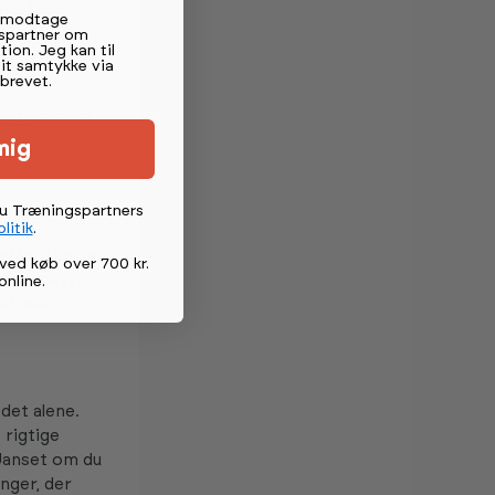
itet.
t modtage
spartner om
tion. Jeg kan til
mit samtykke via
brevet.
byg gradvist
mig
du Træningspartners
litik
.
ttet tillader
ved køb over 700 kr.
eret udstyr.
online
.
skiner.
det alene.
 rigtige
 Uanset om du
nger, der