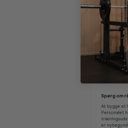
fungere so
Sæt et real
Du behøver i
dit træning
Et par ju
En trænin
Elastikker 
En konditi
det, kan d
Husk – kon
Spørg om rå
At bygge et 
Personalet h
træningsudst
er nybegynder