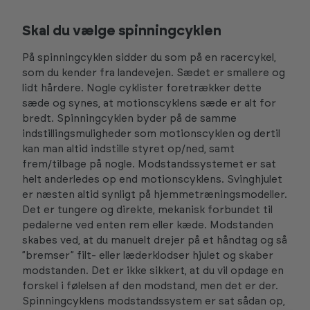
Skal du vælge spinningcyklen
På spinningcyklen sidder du som på en racercykel,
som du kender fra landevejen. Sædet er smallere og
lidt hårdere. Nogle cyklister foretrækker dette
sæde og synes, at motionscyklens sæde er alt for
bredt. Spinningcyklen byder på de samme
indstillingsmuligheder som motionscyklen og dertil
kan man altid indstille styret op/ned, samt
frem/tilbage på nogle. Modstandssystemet er sat
helt anderledes op end motionscyklens. Svinghjulet
er næsten altid synligt på hjemmetræningsmodeller.
Det er tungere og direkte, mekanisk forbundet til
pedalerne ved enten rem eller kæde. Modstanden
skabes ved, at du manuelt drejer på et håndtag og så
”bremser” filt- eller læderklodser hjulet og skaber
modstanden. Det er ikke sikkert, at du vil opdage en
forskel i følelsen af den modstand, men det er der.
Spinningcyklens modstandssystem er sat sådan op,