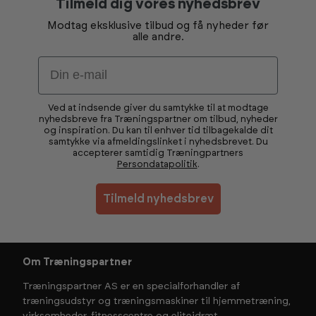
Tilmeld dig vores nyhedsbrev
Modtag eksklusive tilbud og få nyheder før
alle andre.
Email
Ved at indsende giver du samtykke til at modtage
nyhedsbreve fra Træningspartner om tilbud, nyheder
og inspiration. Du kan til enhver tid tilbagekalde dit
samtykke via afmeldingslinket i nyhedsbrevet. Du
accepterer samtidig Træningpartners
Persondatapolitik
.
Tilmeld nyhedsbrev
Om Træningspartner
Træningspartner AS er en specialforhandler af
træningsudstyr og træningsmaskiner til hjemmetræning,
virksomheder, fitnesscentre og eliteidræt.