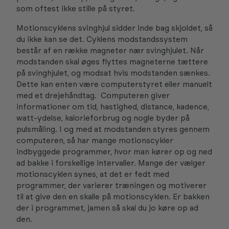
som oftest ikke stille på styret.
Motionscyklens svinghjul sidder inde bag skjoldet, så
du ikke kan se det. Cyklens modstandssystem
består af en række magneter nær svinghjulet. Når
modstanden skal øges flyttes magneterne tættere
på svinghjulet, og modsat hvis modstanden sænkes.
Dette kan enten være computerstyret eller manuelt
med et drejehåndtag. Computeren giver
informationer om tid, hastighed, distance, kadence,
watt-ydelse, kalorieforbrug og nogle byder på
pulsmåling. I og med at modstanden styres gennem
computeren, så har mange motionscykler
indbyggede programmer, hvor man kører op og ned
ad bakke i forskellige intervaller. Mange der vælger
motionscyklen synes, at det er fedt med
programmer, der varierer træningen og motiverer
til at give den en skalle på motionscyklen. Er bakken
der i programmet, jamen så skal du jo køre op ad
den.