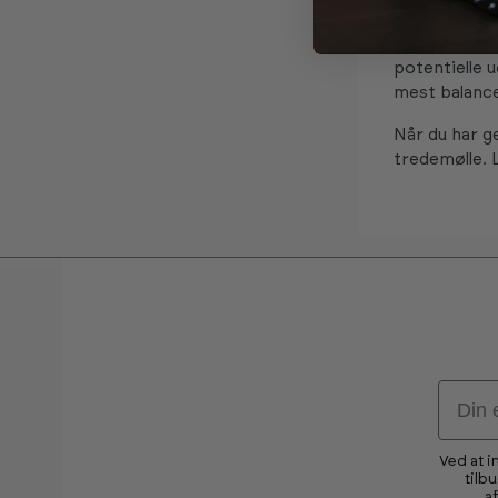
Endelig, tag 
forståelse a
potentielle u
mest balance
Når du har ge
tredemølle. L
Email
Ved at i
tilb
a