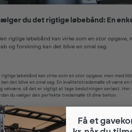
ælger du det rigtige løbebånd: En enk
den rigtige løbebånd kan virke som en stor opgave,
kab og forskning kan det blive en smal sag.
 rigtige løbebånd kan virke som en stor opgave, men med lid
kan det blive en smal sag. En kvalitetstredemølle vil være en 
g velvære, så det er vigtigt at tage beslutningen seriøst. Her
ordan du vælger den perfekte tredemølle til dine behov.
e behov
ridt i at finde den rigtige tredemølle er at afdække dine spec
Få et gaveko
 en seriøs løber, der søger høj hastighed og avancerede funkti
kr. når du tilm
or en tredemølle til blid gang eller rehabilitering? Hvis plads 