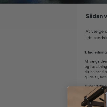
Sådan v
At vælge 
lidt kends
1. Indledning
At vælge den
og forskning 
dit helbred o
guide til, hv
2. Kend din
Det første sk
behov. Er du
har du brug f