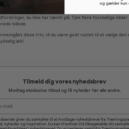
og gælder kun 
tid til at læse anmeldelser fra andre kunder. Dette kan give dig
f tredemøllens funktioner og holdbarhed, og det kan også afs
dfordringer, du ikke har tænkt på. Tjek flere forskellige kilder 
rede billede.
nnemgået disse trin, vil du være godt rustet til at vælge den 
ykkelig løb!
Tilmeld dig vores nyhedsbrev
Modtag eksklusive tilbud og få nyheder før alle andre.
ndsende giver du samtykke til at modtage nyhedsbreve fra Træningsp
ud, nyheder og inspiration. Du kan til enhver tid tilbagekalde dit samtykk
fmeldingslinket i nyhedsbrevet. Du accepterer samtidig Træningpartne