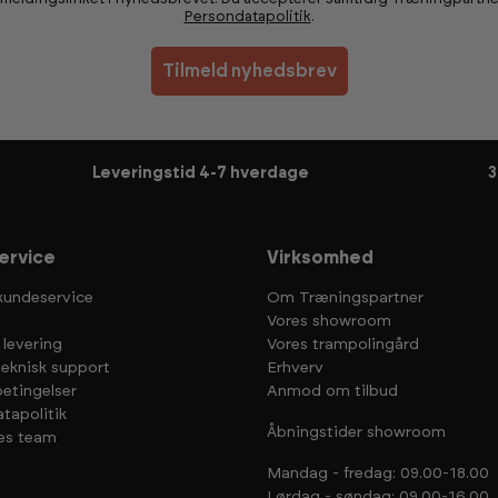
Persondatapolitik
.
Tilmeld nyhedsbrev
Leveringstid 4-7 hverdage
3
ervice
Virksomhed
kundeservice
Om Træningspartner
Vores showroom
 levering
Vores trampolingård
teknisk support
Erhverv
etingelser
Anmod om tilbud
tapolitik
Åbningstider showroom
es team
Mandag - fredag: 09.00-18.00
Lørdag - søndag: 09.00-16.00