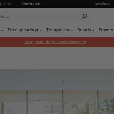
tner.dk
Showroom
Gavekort
Træningsudstyr
Trampoliner
Brands
Erhverv
Se og test udstyr i vores showroom