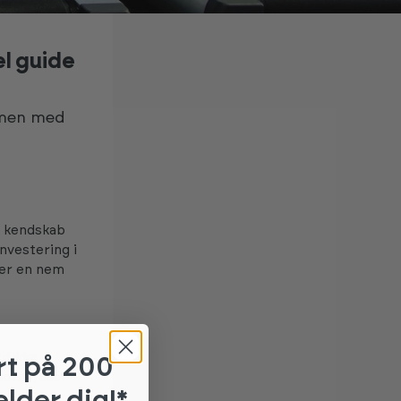
el guide
 men med
t kendskab
investering i
 er en nem
ifikke
rt
på 200
oner, eller
elder dig!*
er en