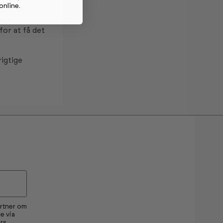
online
.
 en reel
løre
for at få det
rigtige
artner om
e via
rs