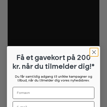
Få et gavekort
på 200
kr. når du tilmelder dig!*
Lav 3 runder af:
Du får samtidig adgang til unikke kampagner og
Push-ups
tilbud, når du tilmelder dig vores nyhedsbrev.
Good morning
Enarms skulderpres
Fornavn
Enarms row
Overhead squat
Email
I videoen med Abilica PowerSling deler hun sine