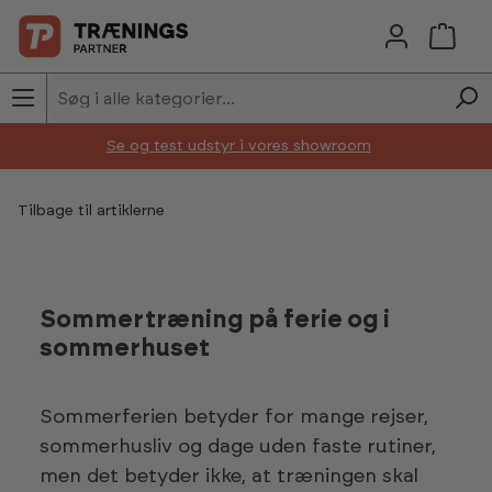
Skip to main content
Se og test udstyr i vores showroom
Tilbage til artiklerne
Sommertræning på ferie og i
sommerhuset
Sommerferien betyder for mange rejser,
sommerhusliv og dage uden faste rutiner,
men det betyder ikke, at træningen skal