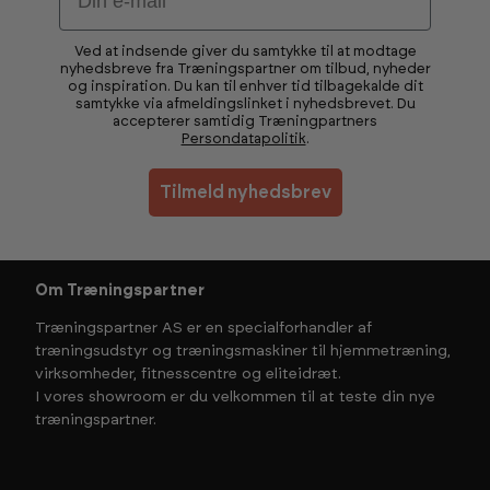
Ved at indsende giver du samtykke til at modtage
nyhedsbreve fra Træningspartner om tilbud, nyheder
og inspiration. Du kan til enhver tid tilbagekalde dit
samtykke via afmeldingslinket i nyhedsbrevet. Du
accepterer samtidig Træningpartners
Persondatapolitik
.
Tilmeld nyhedsbrev
Om Træningspartner
Træningspartner AS er en specialforhandler af
træningsudstyr og træningsmaskiner til hjemmetræning,
virksomheder, fitnesscentre og eliteidræt.
I vores showroom er du velkommen til at teste din nye
træningspartner.