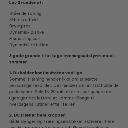
Lav 3 runder af:
Stående roning
Etbens udfald
Brystpres
Dynamisk planke
Hamstring curl
Dynamisk rotation
3 gode grunde til at tage træningsudstyret med i
sommer
1. Du holder kontinuiteten ved lige
Sommertræning handler ikke om at sætte
personlige rekorder. Det handler om at fastholde de
gode vaner. Selv 15-20 minutter et par gange om
ugen gør det lettere at komme tilbage til
hverdagens rutiner efter ferien.
2. Du træner hele kroppen
Både slynger og træningselastikker aktiverer flere
muskelgrupper på samme tid. Slyngetræning er