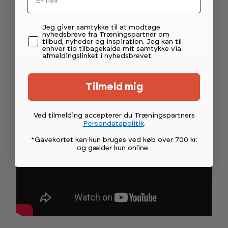
favoritøvelser i træningsslyngen. Her udfordres
både styrke, balance og kernemuskulatur på en
Permission tekst
Jeg giver samtykke til at modtage
effektiv måde.
nyhedsbreve fra Træningspartner om
tilbud, nyheder og inspiration. Jeg kan til
enhver tid tilbagekalde mit samtykke via
afmeldingslinket i nyhedsbrevet.
Tilmeld mig
Ved tilmelding accepterer du Træningspartners
Persondatapolitik
.
*Gavekortet kan kun bruges ved køb over 700 kr.
og gælder kun online
.