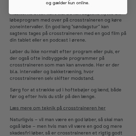
du er vant til på løbeturen, og juster belastningen på
og gælder kun online
.
crosstraineren herefter, så du ikke syrer til i
musklerne efter kort tid. Du kan sagtens flytte dit
løbeprogram med over på crosstraineren og køre
zoneintervaller. En god lang ”søndagstur” kan
sagtens tages på crosstraineren med en god film på
din tablet eller en podcast i ørene.
Løber du ikke normalt efter program eller puls, er
der også ofte indbyggede programmer på
crosstraineren som man kan anvende. Her er der
bl.a. intervaller og bakketræning, hvor
crosstraineren selv skifter modstand.
Sørg for at strække ud i hoftebøjer og lænd, både
før og efter hvis du står på den længe.
Læs mere om teknik på crosstraineren her
Naturligvis – vil man være en god løber, så skal man
også løbe – men hvis man vil være en god og mere
skadesfri løber, så er crosstraineren et rigtig godt