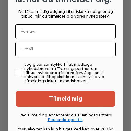
minder mest om en løbebevægelse og passer de
fleste. Sørg også for at armene på crosstraineren
Du får samtidig adgang til unikke kampagner og
passer til din højde, så du ikke kommer til at stå
tilbud, når du tilmelder dig vores nyhedsbrev.
foroverbøjet.
Fornavn
Se udvalget af crosstrainere hos Træningspartner
her.
Email
Teknik på crosstraineren
Permission tekst
Jeg giver samtykke til at modtage
Når du står på crosstraineren er det vigtigt at du
nyhedsbreve fra Træningspartner om
tilbud, nyheder og inspiration. Jeg kan til
ikke falder sammen i ryggen – hold hovedet ret, og
enhver tid tilbagekalde mit samtykke via
afmeldingslinket i nyhedsbrevet.
spænd i ballemusklerne. Her kan du også træne din
løbebalance og holdning på maskinen, ved at holde
armene ind til kroppen og bruge dem som hvis du
Tilmeld mig
var ude at løbe – altså slippe håndtagene og armene
på crosstraineren. Bare vent og se – det føles
næsten som om du er ude at løbe.
Ved tilmelding accepterer du Træningspartners
Persondatapolitik
.
Træn gerne efter din puls, hvis det er også er dette
*Gavekortet kan kun bruges ved køb over 700 kr.