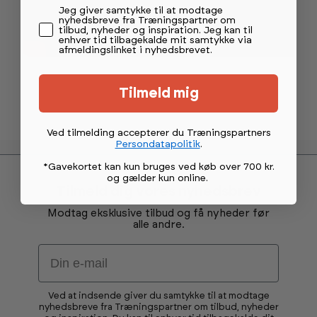
Permission tekst
Jeg giver samtykke til at modtage
nyhedsbreve fra Træningspartner om
tilbud, nyheder og inspiration. Jeg kan til
enhver tid tilbagekalde mit samtykke via
afmeldingslinket i nyhedsbrevet.
Tilmeld mig
Ved tilmelding accepterer du Træningspartners
Persondatapolitik
.
*Gavekortet kan kun bruges ved køb over 700 kr.
og gælder kun online
.
Tilmeld dig vores nyhedsbrev
Modtag eksklusive tilbud og få nyheder før
alle andre.
Email
Ved at indsende giver du samtykke til at modtage
nyhedsbreve fra Træningspartner om tilbud, nyheder