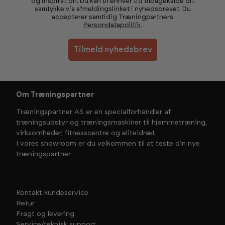
og inspiration. Du kan til enhver tid tilbagekalde dit
samtykke via afmeldingslinket i nyhedsbrevet. Du
accepterer samtidig Træningpartners
Persondatapolitik
.
Tilmeld nyhedsbrev
Om Træningspartner
Træningspartner AS er en specialforhandler af
træningsudstyr og træningsmaskiner til hjemmetræning,
virksomheder, fitnesscentre og eliteidræt.
I vores showroom er du velkommen til at teste din nye
træningspartner.
Kontakt kundeservice
Retur
Fragt og levering
Service/teknisk support