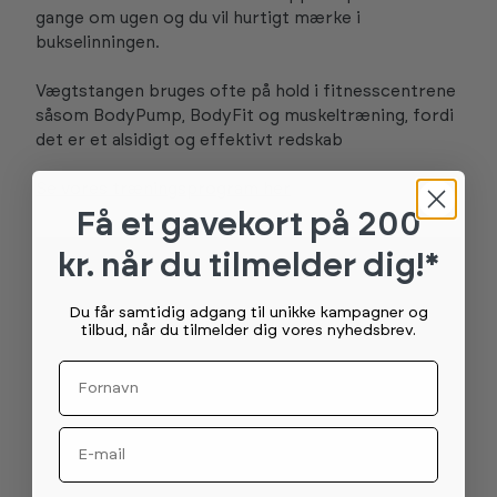
gange om ugen og du vil hurtigt mærke i
bukselinningen.
Vægtstangen bruges ofte på hold i fitnesscentrene
såsom BodyPump, BodyFit og muskeltræning, fordi
det er et alsidigt og effektivt redskab
Se vores træningsprogram her
Få et gavekort
på 200
kr. når du tilmelder dig!*
Du får samtidig adgang til unikke kampagner og
tilbud, når du tilmelder dig vores nyhedsbrev.
Fornavn
Email