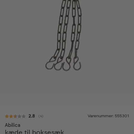
Varenummer: 555301
Gennemsnitlig vurdering:
2.8
(
stemmer:
4
)
Abilica
kæde til boksesæk