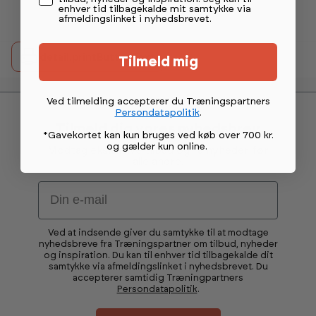
enhver tid tilbagekalde mit samtykke via
afmeldingslinket i nyhedsbrevet.
detail.printButtonText
Tilmeld mig
Ved tilmelding accepterer du Træningspartners
Persondatapolitik
.
Tilmeld dig vores nyhedsbrev
*Gavekortet kan kun bruges ved køb over 700 kr.
og gælder kun online
.
Modtag eksklusive tilbud og få nyheder før
alle andre.
Email
Ved at indsende giver du samtykke til at modtage
nyhedsbreve fra Træningspartner om tilbud, nyheder
og inspiration. Du kan til enhver tid tilbagekalde dit
samtykke via afmeldingslinket i nyhedsbrevet. Du
accepterer samtidig Træningpartners
Persondatapolitik
.