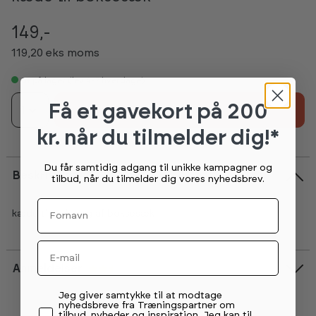
149,-
119,20 eks moms
5+
på lager (lev 4-7 hverdage)
Få et gavekort
på 200
1
Tilføj til kurv
kr. når du tilmelder dig!*
Du får samtidig adgang til unikke kampagner og
Beskrivelse
tilbud, når du tilmelder dig vores nyhedsbrev.
Fornavn
kæde til ophæng af boksesæk
Email
Anmeldelser
Vurdering:
2.8 ud af 5 stjerner
Permission tekst
Jeg giver samtykke til at modtage
nyhedsbreve fra Træningspartner om
tilbud, nyheder og inspiration. Jeg kan til