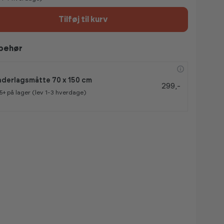
Tilføj til kurv
lbehør
derlagsmåtte 70 x 150 cm
299,-
5+
på lager (lev 1-3 hverdage)