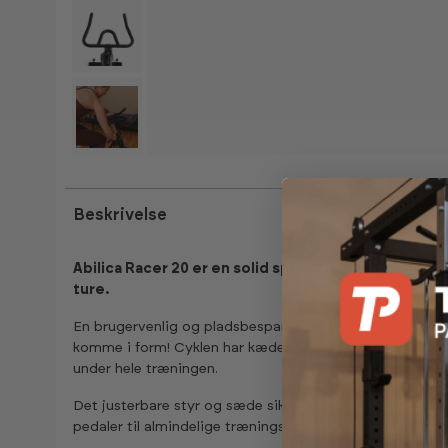
Kan ses i showroom
Beskrivelse
Abilica Racer 20 er en solid spinningcykel til båd
ture.
En brugervenlig og pladsbesparende spinningcykel med a
komme i form! Cyklen har kædetræk og et 20 kg tungt sv
under hele træningen.
Det justerbare styr og sæde sikrer en ergonomisk siddes
pedaler til almindelige træningssko og uden computer, fo