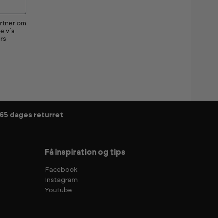
artner om
e via
rs
65 dages returret
Få inspiration og tips
Facebook
Instagram
Youtube