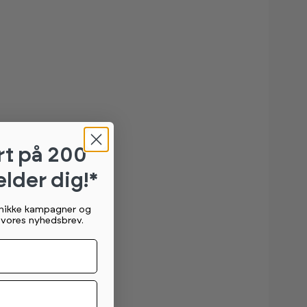
rt
på 200
elder dig!*
unikke kampagner og
g vores nyhedsbrev.