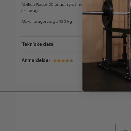
Abilica Racer 20 er udstyret med transports-hjul i front, 
er i brug.
Maks. brugervægt: 120 kg
Tekniske data
Anmeldelser
Vurdering:
4.0 ud af 5 stjerner
Email