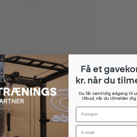
Få et gaveko
kr. når du tilm
e opvarmning, intervaltræning og længere
Du får samtidig adgang til 
tilbud, når du tilmelder di
lle de specifikationer, du behøver for at
inghjul, som giver et jævnt og stabilt tråd
Fornavn
tilling, uanset din højde. Cyklen leveres med
Email
r et enkelt og effektivt setup.