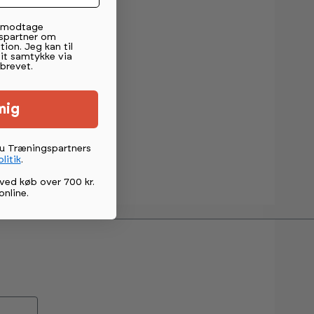
t modtage
spartner om
tion. Jeg kan til
mit samtykke via
brevet.
mig
du Træningspartners
litik
.
ved køb over 700 kr.
online
.