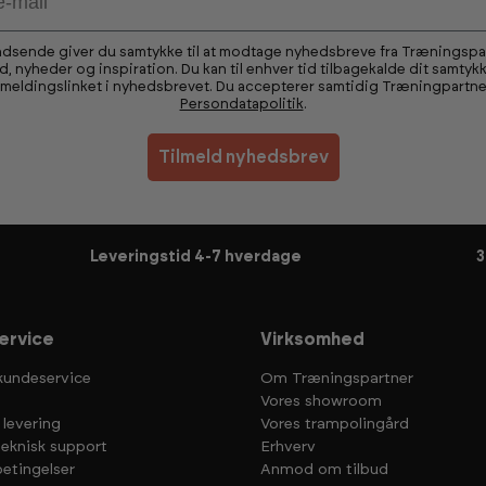
ndsende giver du samtykke til at modtage nyhedsbreve fra Træningsp
ud, nyheder og inspiration. Du kan til enhver tid tilbagekalde dit samtykk
fmeldingslinket i nyhedsbrevet. Du accepterer samtidig Træningpartne
Persondatapolitik
.
Tilmeld nyhedsbrev
Leveringstid 4-7 hverdage
3
ervice
Virksomhed
kundeservice
Om Træningspartner
Vores showroom
 levering
Vores trampolingård
teknisk support
Erhverv
etingelser
Anmod om tilbud