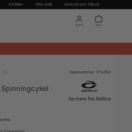
Artikler
Min side
Anmod om tilbud
Varenummer: 374656
nemsnitlig vurdering:
(
stemmer:
2
)
 Spinningcykel
Se mere fra Abilica
 moms
v 4-7 hverdage)