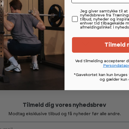
så den nemt kan flyttes til side, når den ikke
Permission tekst
Jeg giver samtykke til a
nyhedsbreve fra Træning
tilbud, nyheder og inspira
enhver tid tilbagekalde 
afmeldingslinket i nyheds
Tilmeld 
Ved tilmelding accepterer 
Persondatapo
*Gavekortet kan kun bruges 
og gælder kun 
Tilmeld dig vores nyhedsbrev
Modtag eksklusive tilbud og få nyheder før alle andre.