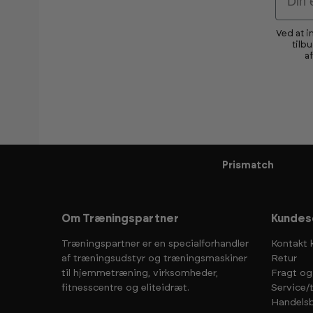
Ved at i
tilb
a
Prismatch
Om Træningspartner
Kundes
Træningspartner er en specialforhandler
Kontakt 
af træningsudstyr og træningsmaskiner
Retur
til hjemmetræning, virksomheder,
Fragt og
fitnesscentre og eliteidræt.
Service/
Handelsb