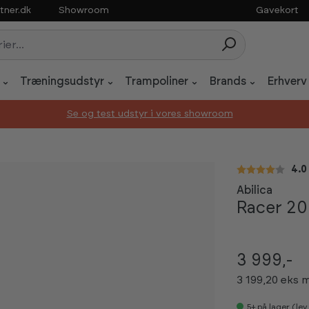
tner.dk
Showroom
Gavekort
Træningsudstyr
Trampoliner
Brands
Erhverv
Se og test udstyr i vores showroom
Gen
4.0
Abilica
Racer 20
3 999,-
3 199,20 eks
5+
på lager (le