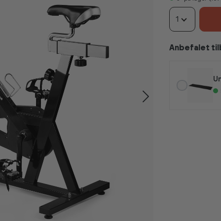
1
Anbefalet ti
Un