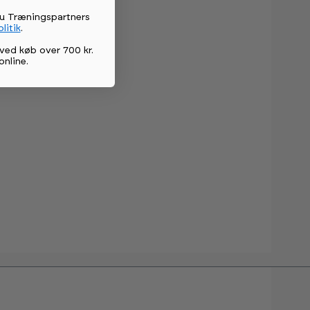
du Træningspartners
litik
.
ved køb over 700 kr.
online
.