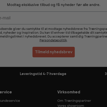
Modtag eksklusive tilbud og få nyheder før alle andre.
ndsende giver du samtykke til at modtage nyhedsbreve fra Træningsp
ud, nyheder og inspiration. Du kan til enhver tid tilbagekalde dit samtykk
fmeldingslinket i nyhedsbrevet. Du accepterer samtidig Træningpartne
Persondatapolitik
.
Tilmeld nyhedsbrev
Leveringstid 4-7 hverdage
3
ervice
Virksomhed
kundeservice
Om Træningspartner
Vores showroom