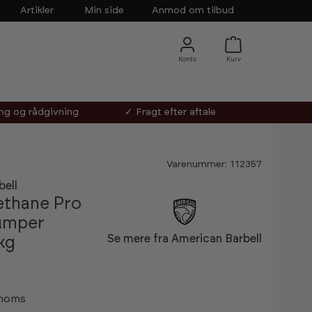
Artikler
Min side
Anmod om tilbud
ing og rådgivning
✓ Fragt efter aftale
Varenummer: 112357
bell
ethane Pro
umper
Se mere fra American Barbell
kg
 moms