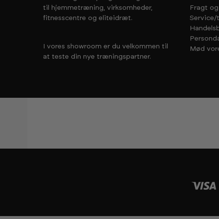
til hjemmetræning, virksomheder,
Fragt og
fitnesscentre og eliteidræt.
Service/
Handelsb
Personda
I vores showroom er du velkommen til
Mød vor
at teste din nye træningspartner.