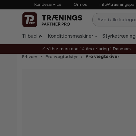
Kundeservice
Om os
info@traeningspar
p to main content
Skip to search
Skip to main navigation
Tilbud 🔥
Konditionsmaskiner
Styrketræning
✓ Vi har mere end 14 års erfaring i Danmark
Erhverv
Pro vægtudstyr
Pro vægtskiver
Skip image gallery