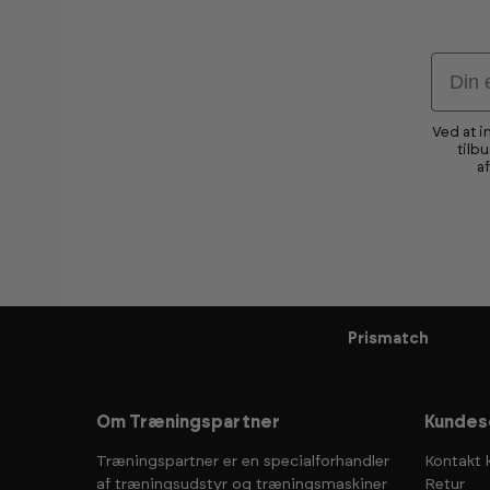
Email
Ved at i
tilb
a
Prismatch
Om Træningspartner
Kundes
Træningspartner er en specialforhandler
Kontakt 
af træningsudstyr og træningsmaskiner
Retur