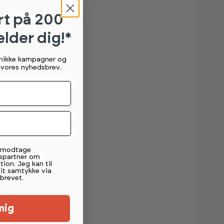
rt
på 200
elder dig!*
unikke kampagner og
g vores nyhedsbrev.
t modtage
spartner om
tion. Jeg kan til
mit samtykke via
brevet.
mig