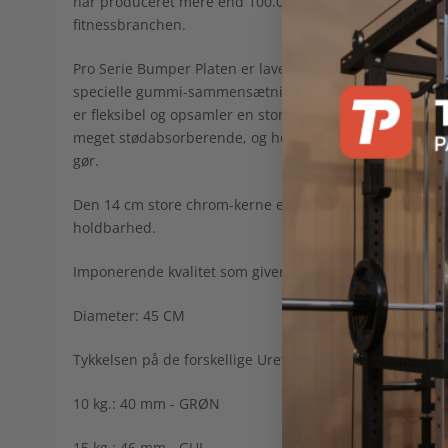
har produceret mere end 100.000 OL vægtstænger og 11
fitnessbranchen.
Pro Serie Bumper Platen er lavet af tysk urethane gummi
specielle gummi-sammensætning medvirker også til at 
er fleksibel og opsamler en stor del af nedslagskraften
meget stødabsorberende, og hopper ikke så meget på 
gør.
Den 14 cm store chrom-kerne er produceret i ét stykke, og
holdbarhed.
Imponerende kvalitet som giver et stærkt og eksklusivt u
Diameter: 45 CM
Tykkelsen på de forskellige Urethane Pro Serie Bumper 
10 kg.: 40 mm - GRØN
15 kg.: 46 mm - GUL