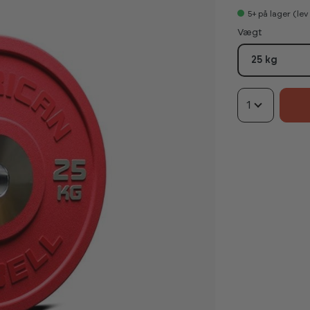
5+
på lager (le
Vælg
Vægt
25 kg
1