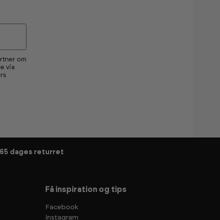
artner om
e via
rs
65 dages returret
Få inspiration og tips
Facebook
Instagram