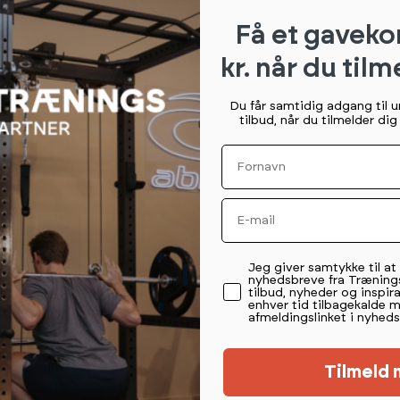
.000 ton vægtskiver og håndvægte til
Få et gaveko
, hvilket gør at skiven er enorm holdbar. Den
kr. når du tilm
skiven
 når den anvendes. Det betyder, at skiven er
Du får samtidig adgang til 
tilbud, når du tilmelder di
gulvet, som normale gummi bumper plates
Fornavn
 tilføjer skiven ekstra kvalitet og
Email
dtryk i centret.
Permission tekst
Jeg giver samtykke til a
nyhedsbreve fra Træning
tilbud, nyheder og inspira
enhver tid tilbagekalde 
afmeldingslinket i nyheds
Plates fra American Barbell:
Tilmeld 