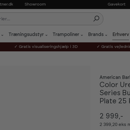
tner.dk
Showroom
Gavekort
Træningsudstyr
Trampoliner
Brands
Erhverv
✓ Gratis visualiseringshjælp i 3D
✓ Gratis vejledn
American Bar
Color Ur
Series B
Plate 25 
2 999,-
2 399,20 eks