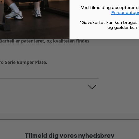
Ved tilmelding accepterer 
Persondatapo
*Gavekortet kan kun bruges 
og gælder kun 
arbell er patenteret, og kvaliteten findes
ro Serie Bumper Plate.
Tilmeld dig vores nyhedsbrev