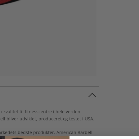
valitet til fitnesscentre i hele verden.
 bliver udviklet, produceret og testet i USA.
arkedets bedste produkter. American Barbell