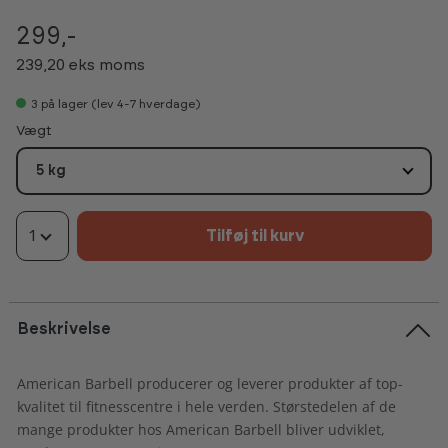
299,-
239,20 eks moms
3
på lager (lev 4-7 hverdage)
Vælg
Vægt
5 kg
1
Tilføj til kurv
Beskrivelse
American Barbell producerer og leverer produkter af top-
kvalitet til fitnesscentre i hele verden. Størstedelen af de
mange produkter hos American Barbell bliver udviklet,