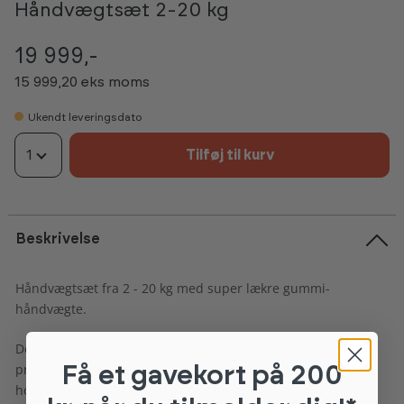
Håndvægtsæt 2-20 kg
19 999,-
15 999,20 eks moms
Ukendt leveringsdato
1
Tilføj til kurv
Beskrivelse
Håndvægtsæt fra 2 - 20 kg med super lækre gummi-
håndvægte.
De patenterede håndvægte fra American Barbell er
produceret i en kraftig kvalitets urethane gummi, som kan
Få et gavekort
på 200
holde til et hårdt og vedvarende brug.