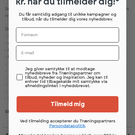
kr. når du tilmelder dig!*
Selve grebet på håndvægtene er 32 mm Ø og har en medium
Du får samtidig adgang til unikke kampagner og
rifling, som giver et rigtig godt greb.
tilbud, når du tilmelder dig vores nyhedsbrev.
Dette sæt indeholder følgende håndvægte (1 sæt af hver):
Fornavn
- 2 kg.
- 4 kg.
Email
- 6 kg.
- 8 kg.
- 10 kg.
Permission tekst
Jeg giver samtykke til at modtage
- 12 kg.
nyhedsbreve fra Træningspartner om
- 14 kg.
tilbud, nyheder og inspiration. Jeg kan til
enhver tid tilbagekalde mit samtykke via
- 16 kg.
afmeldingslinket i nyhedsbrevet.
- 18 kg.
- 20 kg.
Tilmeld mig
Stativ medfølger IKKE
Ved tilmelding accepterer du Træningspartners
Persondatapolitik
.