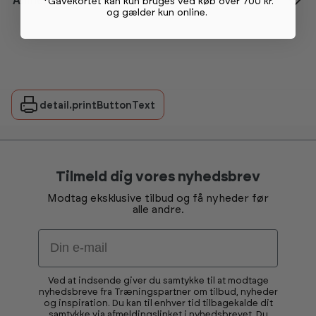
Anmeldelser
*Gavekortet kan kun bruges ved køb over 700 kr.
og gælder kun online
.
detail.printButtonText
Tilmeld dig vores nyhedsbrev
Modtag eksklusive tilbud og få nyheder før
alle andre.
Email
Ved at indsende giver du samtykke til at modtage
nyhedsbreve fra Træningspartner om tilbud, nyheder
og inspiration. Du kan til enhver tid tilbagekalde dit
samtykke via afmeldingslinket i nyhedsbrevet. Du