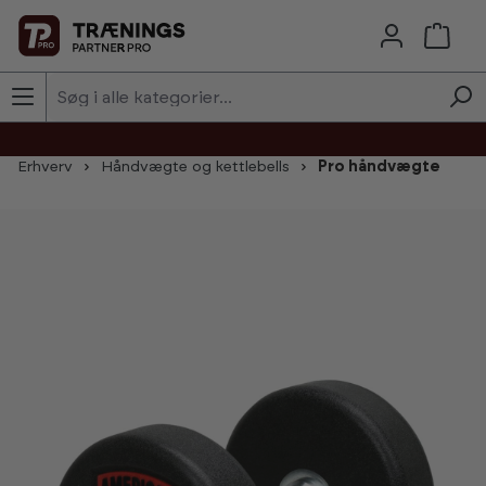
Skip to main content
Erhverv
Håndvægte og kettlebells
Pro håndvægte
Skip image gallery