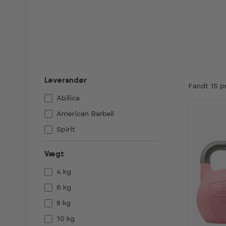
Leverandør
Fandt 15 p
Abilica
American Barbell
Spirit
Vægt
4 kg
6 kg
8 kg
10 kg