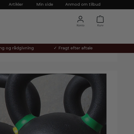
Artikler
Min side
Anmod om tilbud
ing og rådgivning
✓ Fragt efter aftale