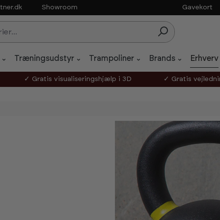
tner.dk
Showroom
Gavekort
Træningsudstyr
Trampoliner
Brands
Erhverv
✓ Gratis visualiseringshjælp i 3D
✓ Gratis vejledn