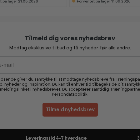
t på lager 21.08.2026
Forventet på lager 11.09.2026
i
i
s
s
h
h
o
o
w
w
r
r
o
o
o
o
Tilmeld dig vores nyhedsbrev
m
m
Modtag eksklusive tilbud og få nyheder før alle andre.
ndsende giver du samtykke til at modtage nyhedsbreve fra Træningsp
ud, nyheder og inspiration. Du kan til enhver tid tilbagekalde dit samtykk
fmeldingslinket i nyhedsbrevet. Du accepterer samtidig Træningpartne
Persondatapolitik
.
Tilmeld nyhedsbrev
Leveringstid 4-7 hverdage
3