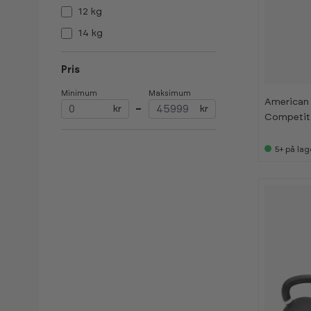
12 kg
14 kg
16 kg
Pris
18 kg
Minimum
Maksimum
20 kg
American 
kr
–
kr
Competiti
24 kg
28 kg
5+
på lag
32 kg
36 kg
40 kg
44 kg
48 kg