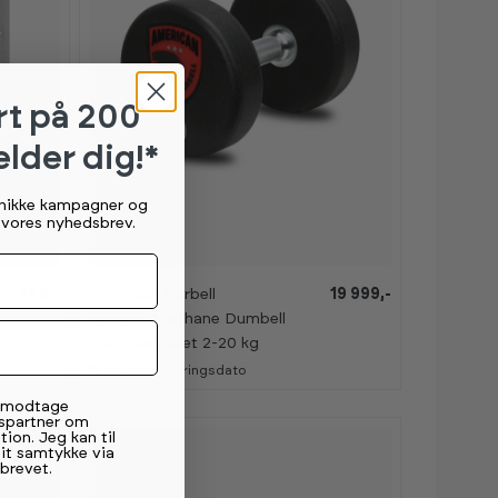
rt
på 200
elder dig!*
unikke kampagner og
g vores nyhedsbrev.
949,-
American Barbell
19 999,-
Series 4 Urethane Dumbell
Håndvægtsæt 2-20 kg
Ukendt leveringsdato
t modtage
spartner om
tion. Jeg kan til
mit samtykke via
brevet.