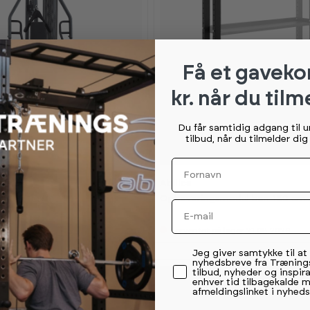
Få et gaveko
kr. når du tilm
Du får samtidig adgang til 
tilbud, når du tilmelder di
Fornavn
K
K
14 999,-
Abilica
a
a
er Multigym
Opbevaringsmodul ben 150 cm
n
n
Email
s
s
e
e
s
s
everingsdato
Forventet på lager 21.08.2026
i
i
s
s
Permission tekst
Jeg giver samtykke til a
h
h
nyhedsbreve fra Træning
o
o
tilbud, nyheder og inspira
w
w
enhver tid tilbagekalde 
r
r
afmeldingslinket i nyheds
o
o
o
o