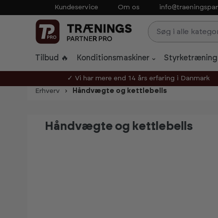
Kundeservice
Om os
info@traeningspar
p to main content
Skip to search
Skip to main navigation
Tilbud 🔥
Konditionsmaskiner
Styrketræning
✓ Vi har mere end 14 års erfaring i Danmark
Erhverv
Håndvægte og kettlebells
Håndvægte og kettlebells