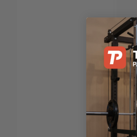
Abilica
MultiPow
Ukendt l