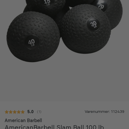
Varenummer: 112439
Gennemsnitlig vurdering:
5.0
(
stemmer:
1
)
American Barbell
AmericanBarbell Slam Ball 100 lb