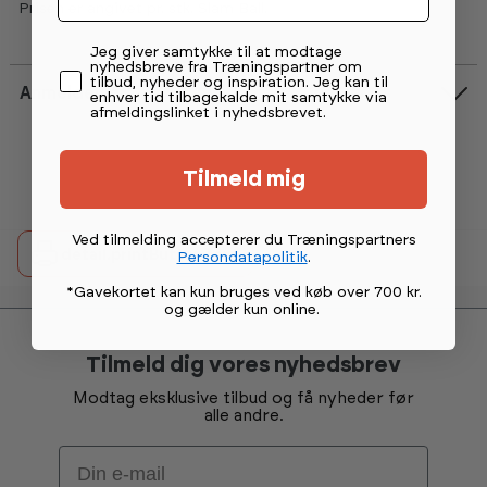
Prisen er angivet pr. stk. Slam Ball.
Permission tekst
Jeg giver samtykke til at modtage
nyhedsbreve fra Træningspartner om
tilbud, nyheder og inspiration. Jeg kan til
Anmeldelser
enhver tid tilbagekalde mit samtykke via
Vurdering:
5.0 ud af 5 stjerner
afmeldingslinket i nyhedsbrevet.
Tilmeld mig
Ved tilmelding accepterer du Træningspartners
detail.printButtonText
Persondatapolitik
.
*Gavekortet kan kun bruges ved køb over 700 kr.
og gælder kun online
.
Tilmeld dig vores nyhedsbrev
Modtag eksklusive tilbud og få nyheder før
alle andre.
Email