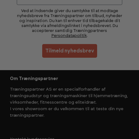
Ved at indsende giver du samtykke til at modtage
nyhedsbreve fra Træningspartner om tilbud, nyheder
og inspiration. Du kan til enhver tid tilbagekalde dit
samtykke via afmeldingslinket i nyhedsbrevet. Du
accepterer samtidig Træningpartners
Persondatapolitik
.
Tilmeld nyhedsbrev
Om Træningspartner
Træningspartner AS er en specialforhandler af
træningsudstyr og træningsmaskiner til hjemmetræning,
virksomheder, fitnesscentre og eliteidræt.
I vores showroom er du velkommen til at teste din nye
træningspartner.