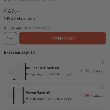
649,-
519,20 eks moms
5+
på lager (lev 4-7 hverdage)
1
Tilføj til kurv
Ekstraudstyr til
Abilica HalfRack 40
3 199,-
3 999,-
5+
på lager (lev 4-7 hverdage)
PowerRack 40
4 199,-
5 999,-
5+
på lager (lev 4-7 hverdage)