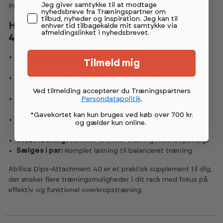
Permission tekst
Jeg giver samtykke til at modtage
Produktet leveres som et par.
nyhedsbreve fra Træningspartner om
tilbud, nyheder og inspiration. Jeg kan til
Hvorfor vælge Abilica Dips-Attachment
enhver tid tilbagekalde mit samtykke via
afmeldingslinket i nyhedsbrevet.
40?
Effektiv overkropstræning:
Velegnet til dips, som
Tilmeld mig
styrker bryst, skuldre og triceps
To grebsbredder:
ca. 55-60 cm og 75-80 cm til
individuel tilpasning
Ved tilmelding accepterer du Træningspartners
Fleksibel brug:
Mulighed for fastgørelse af elastik til
Persondatapolitik
.
assisterede øvelser
*Gavekortet kan kun bruges ved køb over 700 kr.
Kompatibelt tilbehør:
Tilpasset PowerRack 40 og
og gælder kun online
.
HalfRack 40
Stabil løsning:
Udviklet til sikker træning med kropsvægt
Sælges i par:
Komplet løsning til balanceret træning
Abilica Dips-Attachment 40 er et praktisk supplement til dig,
der ønsker flere træningsmuligheder i dit rack med fokus på
effektiv og funktionel overkropstræning.