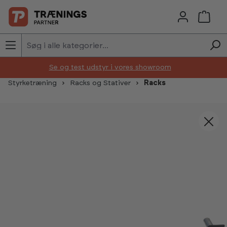
Skip to main content
Se og test udstyr i vores showroom
Styrketræning
Racks og Stativer
Racks
Skip image gallery