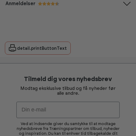
Anmeldelser
Vurdering:
4.8 ud af 5 stjerner
detail.printButtonText
Tilmeld dig vores nyhedsbrev
Modtag eksklusive tilbud og få nyheder før
alle andre.
Email
Ved at indsende giver du samtykke til at modtage
nyhedsbreve fra Træningspartner om tilbud, nyheder
og inspiration. Du kan til enhver tid tilbagekalde dit