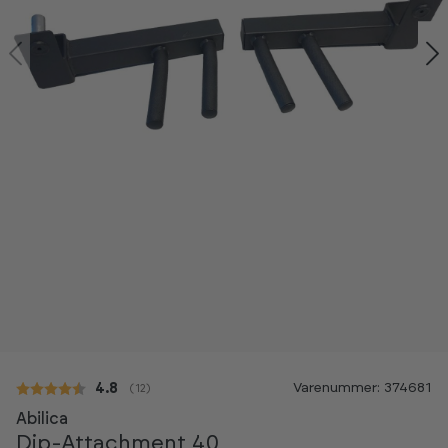
Varenummer: 374681
Gennemsnitlig vurdering:
4.8
(
stemmer:
12
)
Abilica
Dip-Attachment 40