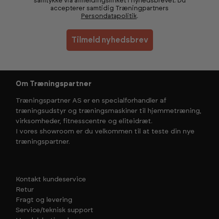
samtykke via afmeldingslinket i nyhedsbrevet. Du
accepterer samtidig Træningpartners
Persondatapolitik
.
Tilmeld nyhedsbrev
Om Træningspartner
Træningspartner AS er en specialforhandler af
træningsudstyr og træningsmaskiner til hjemmetræning,
virksomheder, fitnesscentre og eliteidræt.
I vores showroom er du velkommen til at teste din nye
træningspartner.
Kontakt kundeservice
Retur
Fragt og levering
Service/teknisk support