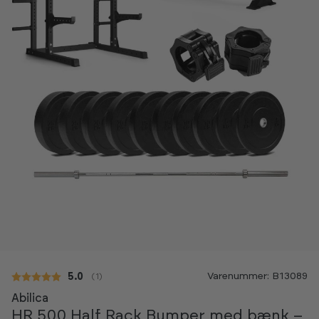
Varenummer: B13089
Gennemsnitlig vurdering:
5.0
(
stemmer:
1
)
Abilica
HR 500 Half Rack Bumper med bænk –