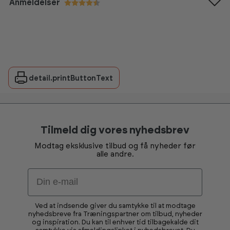
Anmeldelser
Vurdering:
4.6 ud af 5 stjerner
detail.printButtonText
Tilmeld dig vores nyhedsbrev
Modtag eksklusive tilbud og få nyheder før
alle andre.
Email
Ved at indsende giver du samtykke til at modtage
nyhedsbreve fra Træningspartner om tilbud, nyheder
og inspiration. Du kan til enhver tid tilbagekalde dit