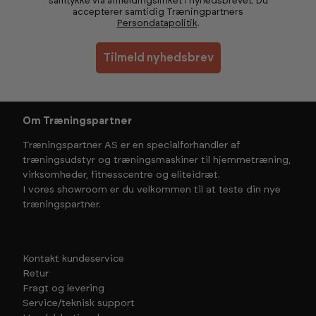
samtykke via afmeldingslinket i nyhedsbrevet. Du
accepterer samtidig Træningpartners
Persondatapolitik
.
Tilmeld nyhedsbrev
Om Træningspartner
Træningspartner AS er en specialforhandler af
træningsudstyr og træningsmaskiner til hjemmetræning,
virksomheder, fitnesscentre og eliteidræt.
I vores showroom er du velkommen til at teste din nye
træningspartner.
Kontakt kundeservice
Retur
Fragt og levering
Service/teknisk support