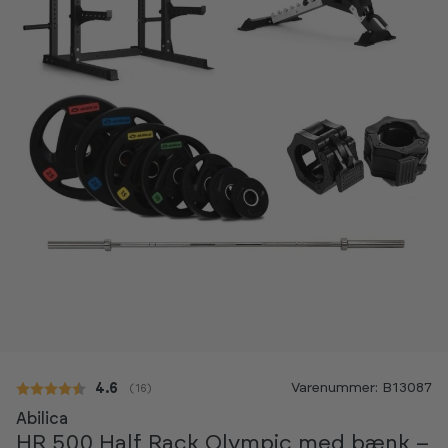
Varenummer: B13087
Gennemsnitlig vurdering:
4.6
(
stemmer:
16
)
Abilica
HR 500 Half Rack Olympic med bænk –