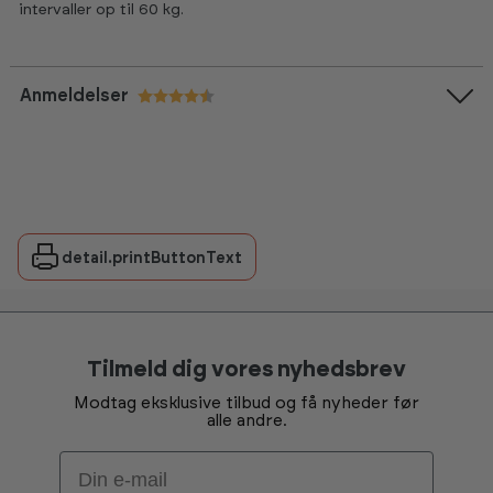
intervaller op til 60 kg.
Anmeldelser
Vurdering:
4.7 ud af 5 stjerner
detail.printButtonText
Tilmeld dig vores nyhedsbrev
Modtag eksklusive tilbud og få nyheder før
alle andre.
Email