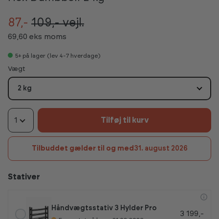
87,-
109,-
vejl.
69,60 eks moms
5+
på lager (lev 4-7 hverdage)
Vælg
Vægt
2 kg
1
Tilføj til kurv
Tilbuddet gælder til og med
31. august 2026
Stativer
Håndvægtsstativ 3 Hylder Pro
3 199,-