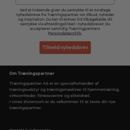
Ved at indsende giver du samtykke til at modtage
nyhedsbreve fra Træningspartner om tilbud, nyheder
og inspiration. Du kan til enhver tid tilbagekalde dit
samtykke via afmeldingslinket i nyhedsbrevet. Du
accepterer samtidig Træningpartners
Persondatapolitik
.
Tilmeld nyhedsbrev
Om Træningspartner
Træningspartner AS er en specialforhandler af
træningsudstyr og træningsmaskiner til hjemmetræning,
virksomheder, fitnesscentre og eliteidræt.
I vores showroom er du velkommen til at teste din nye
træningspartner.