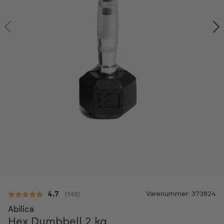
Kan ses i showroom
Varenummer: 373824
Gennemsnitlig vurdering:
4.7
(
stemmer:
568
)
-20%
Abilica
Hex Dumbbell 2 kg