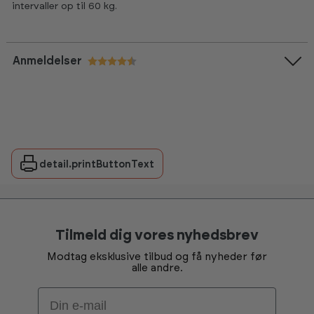
intervaller op til 60 kg.
Anmeldelser
Vurdering:
4.7 ud af 5 stjerner
detail.printButtonText
Tilmeld dig vores nyhedsbrev
Modtag eksklusive tilbud og få nyheder før
alle andre.
Email