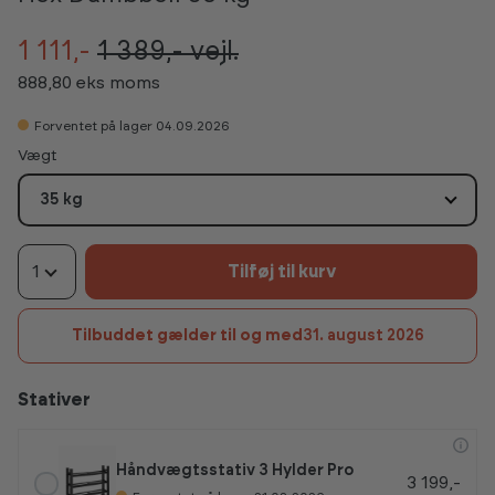
1 111,-
1 389,-
vejl.
888,80 eks moms
Forventet på lager 04.09.2026
Vælg
Vægt
35 kg
1
Tilføj til kurv
Tilbuddet gælder til og med
31. august 2026
Stativer
Håndvægtsstativ 3 Hylder Pro
3 199,-