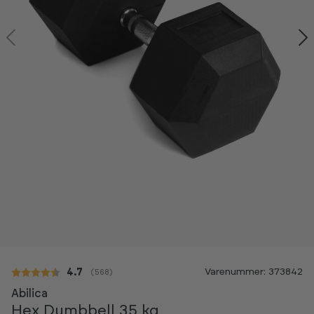
Kan ses i showroom
Varenummer: 373842
Gennemsnitlig vurdering:
4.7
(
stemmer:
568
)
-20%
Abilica
Hex Dumbbell 35 kg