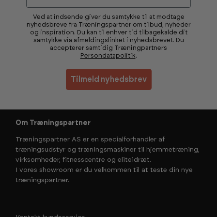
Ved at indsende giver du samtykke til at modtage
nyhedsbreve fra Træningspartner om tilbud, nyheder
og inspiration. Du kan til enhver tid tilbagekalde dit
samtykke via afmeldingslinket i nyhedsbrevet. Du
accepterer samtidig Træningpartners
Persondatapolitik
.
Tilmeld nyhedsbrev
Om Træningspartner
Træningspartner AS er en specialforhandler af
træningsudstyr og træningsmaskiner til hjemmetræning,
virksomheder, fitnesscentre og eliteidræt.
I vores showroom er du velkommen til at teste din nye
træningspartner.