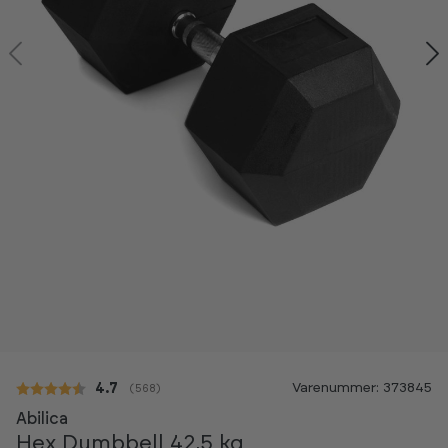
Kan ses i showroom
Varenummer: 373845
Gennemsnitlig vurdering:
4.7
(
stemmer:
568
)
-20%
Abilica
Hex Dumbbell 42,5 kg