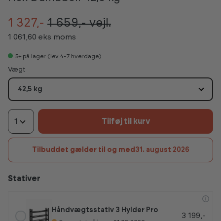
1 327,-
1 659,-
vejl.
1 061,60 eks moms
5+
på lager (lev 4-7 hverdage)
Vælg
Vægt
42,5 kg
1
Tilføj til kurv
Tilbuddet gælder til og med
31. august 2026
Stativer
Håndvægtsstativ 3 Hylder Pro
3 199,-