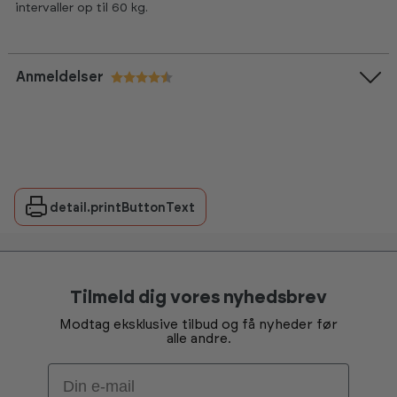
intervaller op til 60 kg.
Anmeldelser
Vurdering:
4.7 ud af 5 stjerner
detail.printButtonText
Tilmeld dig vores nyhedsbrev
Modtag eksklusive tilbud og få nyheder før
alle andre.
Email