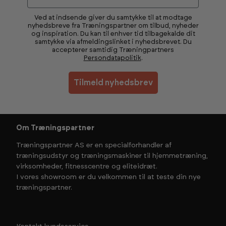
Ved at indsende giver du samtykke til at modtage
nyhedsbreve fra Træningspartner om tilbud, nyheder
og inspiration. Du kan til enhver tid tilbagekalde dit
samtykke via afmeldingslinket i nyhedsbrevet. Du
accepterer samtidig Træningpartners
Persondatapolitik
.
Tilmeld nyhedsbrev
Om Træningspartner
Træningspartner AS er en specialforhandler af
træningsudstyr og træningsmaskiner til hjemmetræning,
virksomheder, fitnesscentre og eliteidræt.
I vores showroom er du velkommen til at teste din nye
træningspartner.