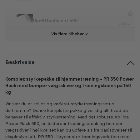
Dip-Attachment 500
999,-
Forventet på lager 21.08.2026
Vis flere tilbehør
Beskrivelse
Komplet styrkepakke til hjemmetræning – PR 550 Power
Rack med bumper vægtskiver og træningsbænk på 150
kg
Ønsker du et solidt og varieret styrketræningssetup
derhjemme? Denne komplette pakke giver dig alt, hvad du
behøver til effektiv styrketræning. Med det robuste Abilica
Power Rack 550, en justerbar træningsbænk og bumper
vægtskiver i høj kvalitet kan du udføre alt fra basisøvelser til
eksplosive løft. PR 550 tilbyder stor træningsvariation med