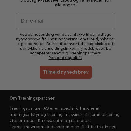
Modtag eksklusive tilbud og få nyheder før
alle andre.
Email
Ved at indsende giver du samtykke til at modtage
nyhedsbreve fra Træningspartner om tilbud, nyheder
og inspiration. Du kan til enhver tid tilbagekalde dit
samtykke via afmeldingslinket i nyhedsbrevet. Du
accepterer samtidig Træningpartners
Persondatapolitik
.
Tilmeld nyhedsbrev
Om Træningspartner
Træningspartner AS er en specialforhandler af
træningsudstyr og træningsmaskiner til hjemmetræning,
virksomheder, fitnesscentre og eliteidræt.
I vores showroom er du velkommen til at teste din nye