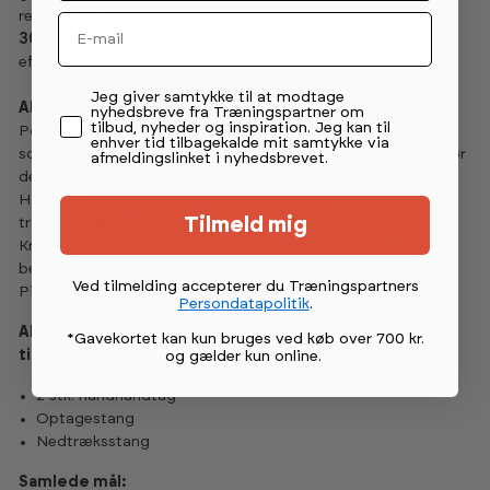
rengøringen lettere.
Email
30 mm
- er til de tungeste løft med maksimal lyddæmpende
effekt.
Permission tekst
Jeg giver samtykke til at modtage
Abilica Power Rack 550
nyhedsbreve fra Træningspartner om
tilbud, nyheder og inspiration. Jeg kan til
PowerRack 550 er designet til maksimal stabilitet med en
enhver tid tilbagekalde mit samtykke via
solid stålkonstruktion på 3 mm tykkelse. Funktionaliteten gør
afmeldingslinket i nyhedsbrevet.
det til et komplet rack med:
Horisontalt, vertikalt og justerbart kabeltræk for større
Tilmeld mig
træningsvariation.
Kraftige sikkerhedsstolper og J-hooks med UHMW-
beskyttelse for lang holdbarhed.
Ved tilmelding accepterer du Træningspartners
Pin-låsesystem for ekstra sikkerhed og stabilitet.
Persondatapolitik
.
Abilica PR 550 leveres med følgende håndtag og
*Gavekortet kan kun bruges ved køb over 700 kr.
tilbehør:
og gælder kun online
.
2 stk. håndhåndtag
Optagestang
Nedtræksstang
Samlede mål: