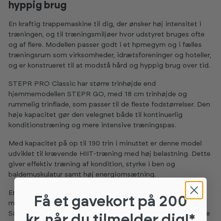
hyppig brug
En kraftig trappemaskine til dig, der ønsker høj intensitet i
træningen, og til træningsmiljøer hvor udstyret bruges ofte
og af flere. Modellen passer godt i et hpmegym og i fælles
træningsrum som virksomheder, idrætsforeninger og hoteller,
og er konstrueret til at modstå hård og hyppig brug over tid.
STEPR PRO Classic har større trinhøjde end
hjemmemodellen STEPR GO, med 18 cm trinhøjde og
rummelig trinflade, som passer til de fleste fodstørrelser. Den
høje kapacitet gør den velegnet både til kontinuerlig
konditionstræning og mere intensive træningspas.
Med kapacitet på op til 190 trin i minuttet er denne model
udviklet til krævende HIIT-træning med høj belastning. Dette
giver effektiv træning af kondition, styrke i ben og
baldemuskulatur samt høj energiomsætning.
En ekstra solid ramme og komponenter i høj kvalitet gør
Få et gavekort
på 200
maskinen velegnet til hård brug i miljøer med flere brugere.
Sammenlignet med STEPR GO har denne model 35 % højere
kr. når du tilmelder dig!*