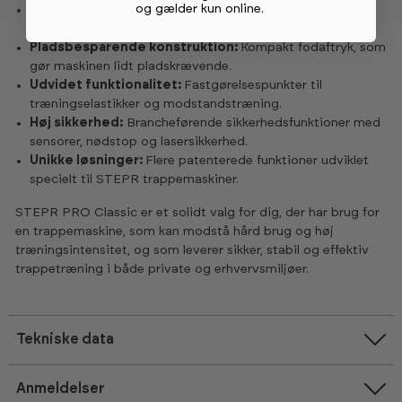
og gælder kun online
.
App-kompatibilitet:
Understøttelse af STEPR-appen
med træner on-demand-træningspas (kommer snart).
Pladsbesparende konstruktion:
Kompakt fodaftryk, som
gør maskinen lidt pladskrævende.
Udvidet funktionalitet:
Fastgørelsespunkter til
træningselastikker og modstandstræning.
Høj sikkerhed:
Brancheførende sikkerhedsfunktioner med
sensorer, nødstop og lasersikkerhed.
Unikke løsninger:
Flere patenterede funktioner udviklet
specielt til STEPR trappemaskiner.
STEPR PRO Classic er et solidt valg for dig, der har brug for
en trappemaskine, som kan modstå hård brug og høj
træningsintensitet, og som leverer sikker, stabil og effektiv
trappetræning i både private og erhvervsmiljøer.
Tekniske data
Anmeldelser