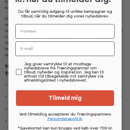
trin og 46 % større trinflade, hvilket giver øget stabilitet og
bedre støtte, især ved høj træningsintensitet.
Du får samtidig adgang til unikke kampagner og
tilbud, når du tilmelder dig vores nyhedsbrev.
En hurtig og intuitiv computer gør maskinen nem at bruge
uden kompliceret opsætning. STEPR PRO Classic er
Fornavn
kompatibel med STEPRs træningsapp, som giver adgang til
træning ledet af instruktør og varieret trappetræning.
Maskinen er også udstyret med flere sikkerhedsfunktioner,
Email
herunder automatisk sensorteknologi, nødstop og
lasersikkerhedsfunktion for sikker brug.
Permission tekst
Jeg giver samtykke til at modtage
Hvorfor vælge STEPR PRO Classic
nyhedsbreve fra Træningspartner om
tilbud, nyheder og inspiration. Jeg kan til
trappemaskine?
enhver tid tilbagekalde mit samtykke via
afmeldingslinket i nyhedsbrevet.
Store trin:
18 cm trinhøjde og stor trinflade, som passer
de fleste fodstørrelser.
Høj træningskapacitet:
Tåler op til 190 trin i minuttet til
Tilmeld mig
avanceret HIIT-træning.
Udviklet til intensiv brug:
Ekstra kraftig ramme og
Ved tilmelding accepterer du Træningspartners
komponenter til intensiv brug i miljøer med flere brugere.
Persondatapolitik
.
Nem betjening:
Hurtig og intuitiv computer for nem
opstart.
*Gavekortet kan kun bruges ved køb over 700 kr.