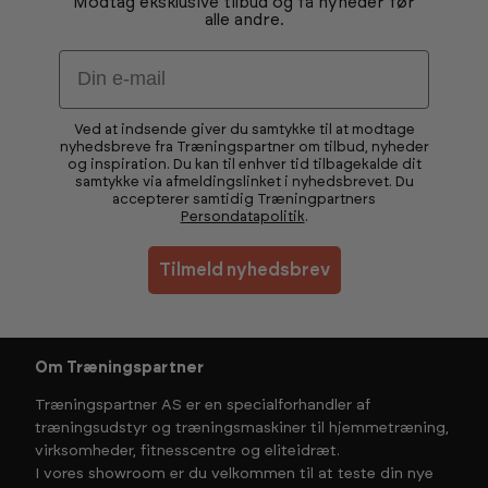
Modtag eksklusive tilbud og få nyheder før
alle andre.
Email
Ved at indsende giver du samtykke til at modtage
nyhedsbreve fra Træningspartner om tilbud, nyheder
og inspiration. Du kan til enhver tid tilbagekalde dit
samtykke via afmeldingslinket i nyhedsbrevet. Du
accepterer samtidig Træningpartners
Persondatapolitik
.
Tilmeld nyhedsbrev
Om Træningspartner
Træningspartner AS er en specialforhandler af
træningsudstyr og træningsmaskiner til hjemmetræning,
virksomheder, fitnesscentre og eliteidræt.
I vores showroom er du velkommen til at teste din nye