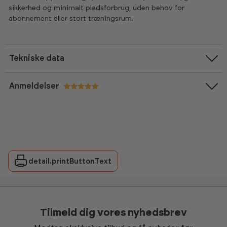
sikkerhed og minimalt pladsforbrug, uden behov for
abonnement eller stort træningsrum.
Tekniske data
Anmeldelser
Vurdering:
5.0 ud af 5 stjerner
detail.printButtonText
Tilmeld dig vores nyhedsbrev