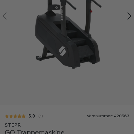
Varenummer: 420563
Gennemsnitlig vurdering:
5.0
(
stemmer:
1
)
STEPR
GO Trappemaskine