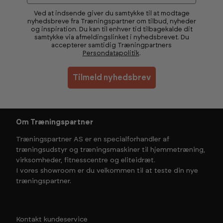
Ved at indsende giver du samtykke til at modtage
nyhedsbreve fra Træningspartner om tilbud, nyheder
og inspiration. Du kan til enhver tid tilbagekalde dit
samtykke via afmeldingslinket i nyhedsbrevet. Du
accepterer samtidig Træningpartners
Persondatapolitik
.
Tilmeld nyhedsbrev
Om Træningspartner
Træningspartner AS er en specialforhandler af
træningsudstyr og træningsmaskiner til hjemmetræning,
virksomheder, fitnesscentre og eliteidræt.
I vores showroom er du velkommen til at teste din nye
træningspartner.
Kontakt kundeservice