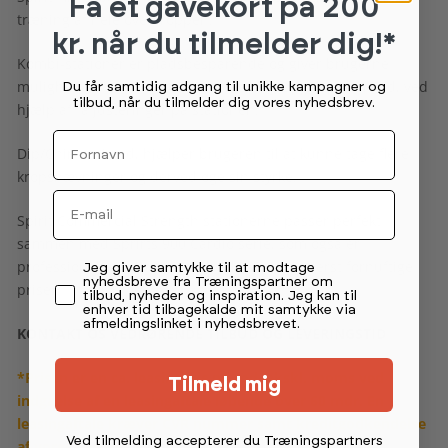
Få et gavekort
på 200
træning af hele overkroppen.
kr. når du tilmelder dig!*
Kombi-stationer er pladsbesparende og giver brugerne
muligheden for at træne flere muskelgrupper på kort tid, ved
Du får samtidig adgang til unikke kampagner og
tilbud, når du tilmelder dig vores nyhedsbrev.
hjælp af få justeringer på stationen.
Fornavn
Dip/Chin assisted, hjælper brugeren til at kunne tage flere
kropshævninger og derved øge sin styrke.
Email
Spirit Commercial Strength stationerne passer perfekt
sammen med Sprirts 900 Cardio serie, som også er
professionelt cardioudstyr i høj kvalitet til yderst fornuftige
Permission tekst
Jeg giver samtykke til at modtage
nyhedsbreve fra Træningspartner om
priser.
tilbud, nyheder og inspiration. Jeg kan til
enhver tid tilbagekalde mit samtykke via
afmeldingslinket i nyhedsbrevet.
KONTAKT OS VEDRØRENDE TILBUD OG LEVERINGSTID
*Prisen er en ca. leasingpris pr. md. ekskl. moms ved
Tilmeld mig
indgåelse af en leasingaftale løbende over 60 mdr. En
leasingaftale kræver CVR nummer samt kreditgodkendelse
Ved tilmelding accepterer du Træningspartners
af vores partner, DLL.