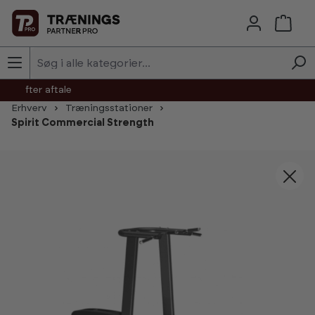
Skip to main content
agt efter aftale
Erhverv
Træningsstationer
Spirit Commercial Strength
Skip image gallery