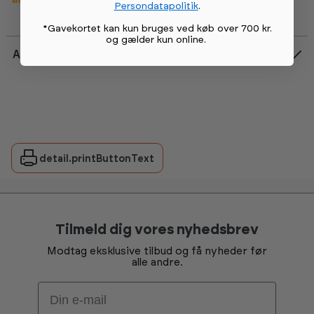
Persondatapolitik
.
*Gavekortet kan kun bruges ved køb over 700 kr.
og gælder kun online
.
Anmeldelser
detail.printButtonText
Tilmeld dig vores nyhedsbrev
Modtag eksklusive tilbud og få nyheder før
alle andre.
Email