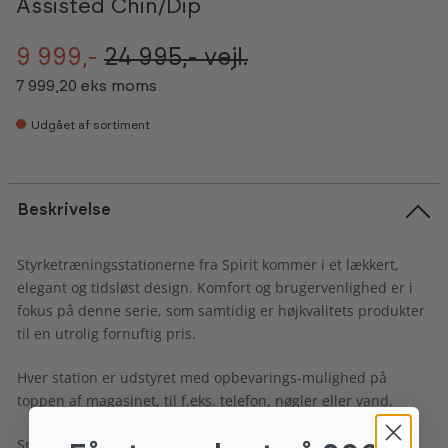
Assisted Chin/Dip
9 999,-
24 995,-
vejl.
7 999,20 eks moms
Udgået af sortiment
Beskrivelse
Styrketræningsstationerne fra Spirit kommer i et lækkert,
elegant og tidsløst design. Komfort og brugervenlighed er i
fokus på denne serie, som samtidig er højkvalitets produkter
til en utrolig fornuftig pris.
Hver station er udstyret med opbevarings-mulighed på
toppen af magasinet, til f.eks. telefon, nøgler eller vand.
Spirit Hip Dip/Chin assisted er en kombi-station til effektiv