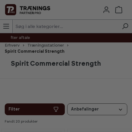
Skip to main content
agt efter aftale
Erhverv
Træningsstationer
Spirit Commercial Strength
Spirit Commercial Strength
Filter
Anbefalinger
Fandt 20 produkter