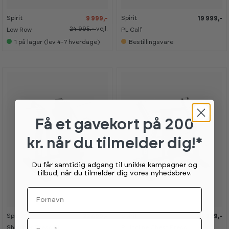
Spirit
Spirit
9 999,-
19 999,-
24 995,-
vejl.
Low Row
PL Calf
1
på lager (lev 4-7 hverdage)
Bestillingsvare
Få et gavekort
på 200
kr. når du tilmelder dig!*
Du får samtidig adgang til unikke kampagner og
tilbud, når du tilmelder dig vores nyhedsbrev.
Fornavn
Spirit
Spirit
22 499,-
24 999,-
Email
Shoulder Press PL
PL Incline Chest Press