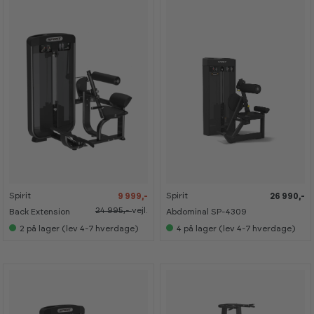
-
-
6
6
0
0
%
%
Spirit
Spirit
9 999,-
26 990,-
24 995,-
vejl.
Back Extension
Abdominal SP-4309
2
på lager (lev 4-7 hverdage)
4
på lager (lev 4-7 hverdage)