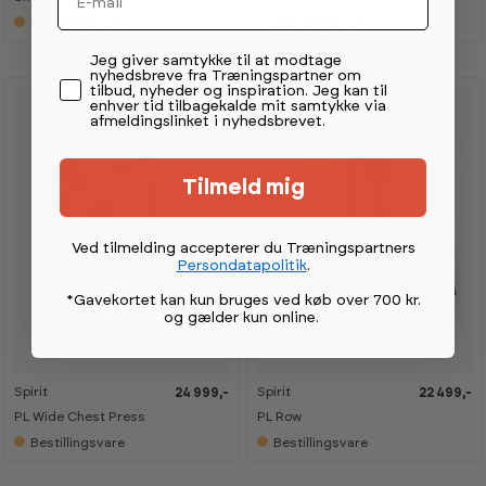
Bestillingsvare
Bestillingsvare
Permission tekst
Jeg giver samtykke til at modtage
nyhedsbreve fra Træningspartner om
tilbud, nyheder og inspiration. Jeg kan til
enhver tid tilbagekalde mit samtykke via
afmeldingslinket i nyhedsbrevet.
Tilmeld mig
Ved tilmelding accepterer du Træningspartners
Persondatapolitik
.
*Gavekortet kan kun bruges ved køb over 700 kr.
og gælder kun online
.
Spirit
Spirit
24 999,-
22 499,-
PL Wide Chest Press
PL Row
Bestillingsvare
Bestillingsvare