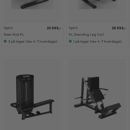
Spirit
Spirit
20 999,-
26 999,-
Rear Kick PL
PL Standing Leg Curl
3
på lager (lev 4-7 hverdage)
1
på lager (lev 4-7 hverdage)
-
-
6
6
0
0
%
%