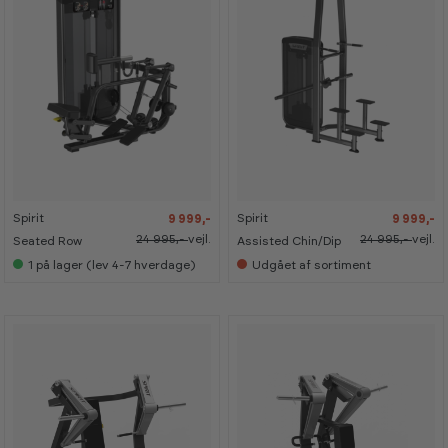
-
-
-
-
6
6
6
6
0
0
0
0
%
%
%
%
Spirit
Spirit
9 999,-
9 999,-
24 995,-
vejl.
24 995,-
vejl.
Seated Row
Assisted Chin/Dip
1
på lager (lev 4-7 hverdage)
Udgået af sortiment