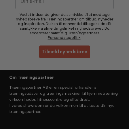
Ved at indsende giver du samtykke til at modtage
nyhedsbreve fra Træningspartner om tilbud, nyheder
og inspiration. Du kan til enhver tid tilbagekalde dit
samtykke via afmeldingslinket i nyhedsbrevet. Du
accepterer samtidig Træningpartners
Persondatapolitik
.
Tilmeld nyhedsbrev
Om Træningspartner
Træningspartner AS er en specialforhandler af
træningsudstyr og træningsmaskiner til hjemmetræning,
virksomheder, fitnesscentre og eliteidræt.
I vores showroom er du velkommen til at teste din nye
træningspartner.