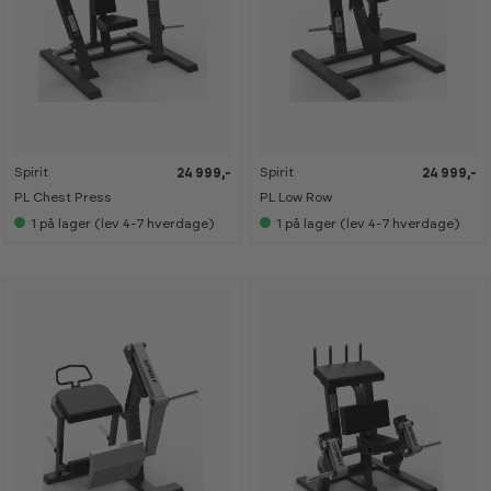
Spirit
Spirit
24 999,-
24 999,-
PL Chest Press
PL Low Row
1
på lager (lev 4-7 hverdage)
1
på lager (lev 4-7 hverdage)