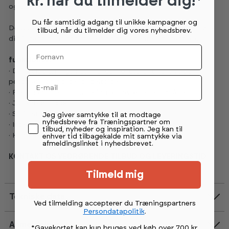
kr. når du tilmelder dig!*
og drikkevarer.
Du får samtidig adgang til unikke kampagner og
Derudover har kollektionen et kompakt design, som vil gøre
tilbud, når du tilmelder dig vores nyhedsbrev.
dig i stand til at optimere dit fitnesscenters potentiale.
Fornavn
funktioner:
· Dobbelt træningsmaskine, der fokuserer effektivt på
Email
pectoralis og posterior deltoider
· Flere håndgreb og justering af bevægelsesområde
· Justerbart sæde
Permission tekst
· Solid stålramme
Jeg giver samtykke til at modtage
nyhedsbreve fra Træningspartner om
· Integreret REP-tæller og indbygget opbevaring
tilbud, nyheder og inspiration. Jeg kan til
· Kompakt fodaftryk
enhver tid tilbagekalde mit samtykke via
afmeldingslinket i nyhedsbrevet.
KONTAKT OS VEDRØRENDE TILBUD OG LEVERINGSTID
Tilmeld mig
Tekniske data
Ved tilmelding accepterer du Træningspartners
Persondatapolitik
.
Anmeldelser
*Gavekortet kan kun bruges ved køb over 700 kr.