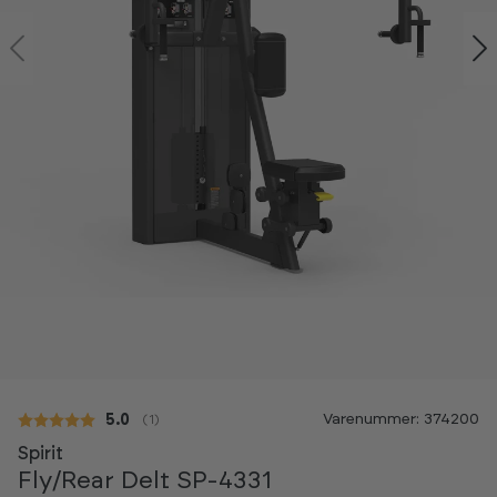
Varenummer: 374200
Gennemsnitlig vurdering:
5.0
(
stemmer:
1
)
Spirit
Fly/Rear Delt SP-4331