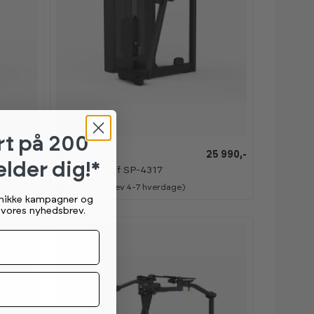
rt
på 200
31 990,-
Spirit
25 990,-
elder dig!*
Standing Calf SP-4317
3
på lager (lev 4-7 hverdage)
unikke kampagner og
g vores nyhedsbrev.