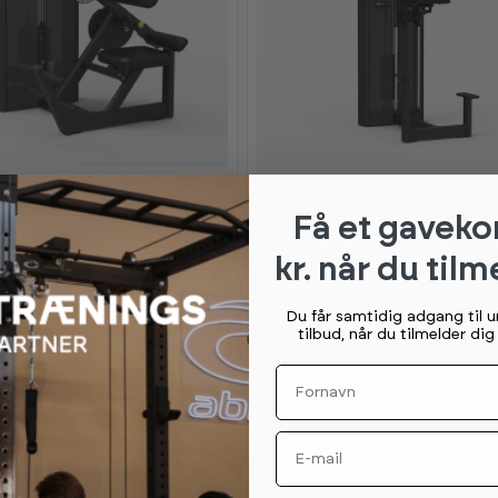
Få et gaveko
26 990,-
Spirit
kr. når du tilm
ension SP-4310
Dip/Chin Assist SP-4314
r (lev 4-7 hverdage)
4
på lager (lev 4-7 hverdage)
Du får samtidig adgang til 
tilbud, når du tilmelder di
Fornavn
Email