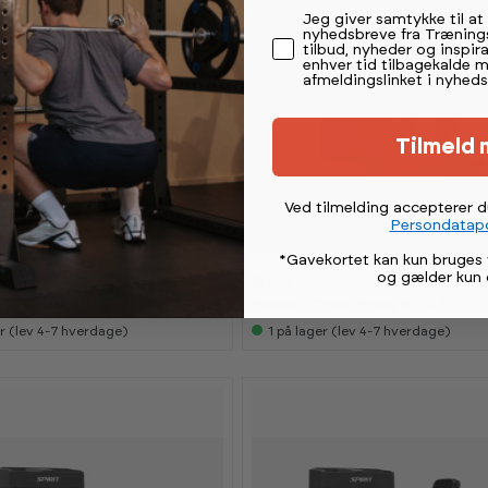
Permission tekst
Jeg giver samtykke til a
nyhedsbreve fra Træning
tilbud, nyheder og inspira
enhver tid tilbagekalde 
afmeldingslinket i nyheds
Tilmeld 
Ved tilmelding accepterer 
Persondatapo
*Gavekortet kan kun bruges 
og gælder kun 
9 999,-
Spirit
24 995,-
vejl.
l
Seated Chest Press SP-4301
r (lev 4-7 hverdage)
1
på lager (lev 4-7 hverdage)