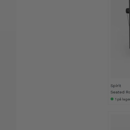
Spirit
Seated R
1
på lage