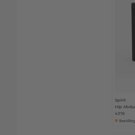
Spirit
Hip Abduc
4316
Bestilli