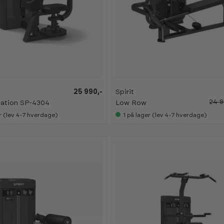
-
-
6
6
0
0
%
%
25 990,-
Spirit
24 9
tation SP-4304
Low Row
r (lev 4-7 hverdage)
1
på lager (lev 4-7 hverdage)