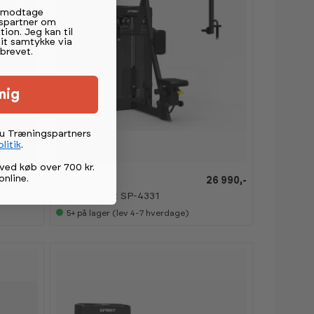
t modtage
spartner om
tion. Jeg kan til
mit samtykke via
brevet.
mig
du Træningspartners
litik
.
ved køb over 700 kr.
online
.
26 990,-
Spirit
26 990,-
Fly/Rear Delt SP-4331
5+
på lager (lev 4-7 hverdage)