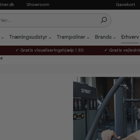
tner.dk
Showroom
Gavekort
Træningsudstyr
Trampoliner
Brands
Erhverv
✓ Gratis visualiseringshjælp i 3D
✓ Gratis vejledn
er