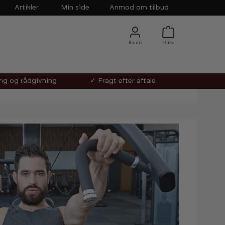
Artikler
Min side
Anmod om tilbud
ing og rådgivning
✓ Fragt efter aftale