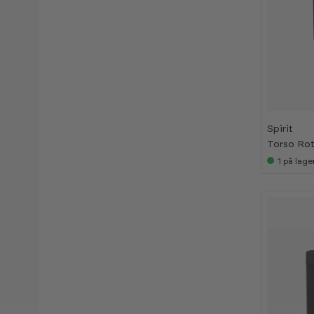
Spirit
Torso Ro
1
på lage