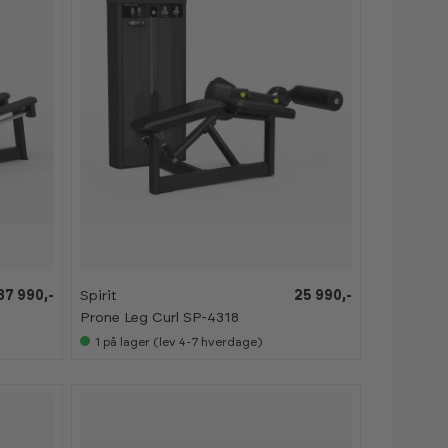
37 990,-
Spirit
25 990,-
Prone Leg Curl SP-4318
1
på lager (lev 4-7 hverdage)