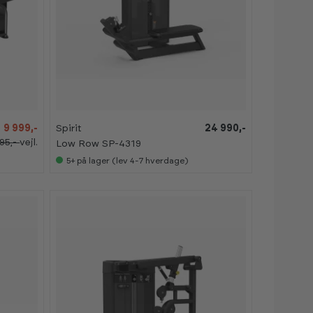
9 999,-
Spirit
24 990,-
95,-
vejl.
Low Row SP-4319
5+
på lager (lev 4-7 hverdage)