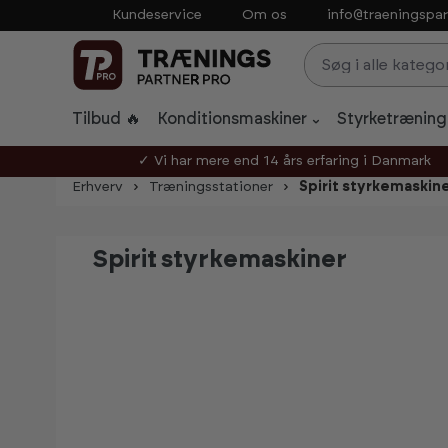
Kundeservice
Om os
info@traeningspar
p to main content
Skip to search
Skip to main navigation
Tilbud 🔥
Konditionsmaskiner
Styrketræning
✓ Vi har mere end 14 års erfaring i Danmark
Erhverv
Træningsstationer
Spirit styrkemaskin
Spirit styrkemaskiner