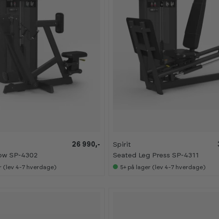
26 990,-
Spirit
ow SP-4302
Seated Leg Press SP-4311
r (lev 4-7 hverdage)
5+
på lager (lev 4-7 hverdage)