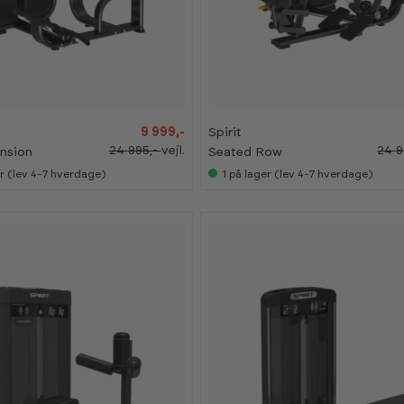
-
-
6
6
0
0
%
%
9 999,-
Spirit
24 995,-
vejl.
24 9
nsion
Seated Row
r (lev 4-7 hverdage)
1
på lager (lev 4-7 hverdage)