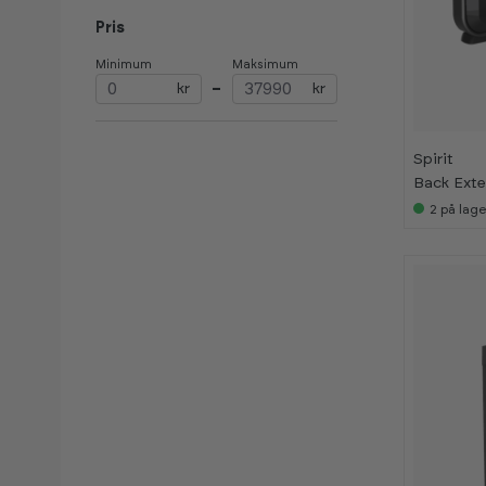
Pris
Minimum
Maksimum
-
-
6
6
kr
–
kr
0
0
%
%
Spirit
Back Exte
2
på lage