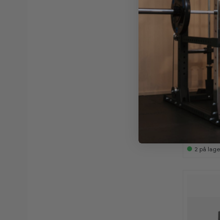
-
-
6
6
0
0
%
%
Spirit
Abdomina
2
på lage