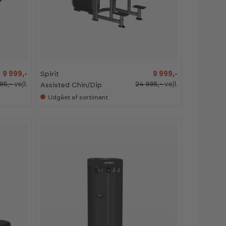
-
-
6
6
0
0
%
%
9 999,-
Spirit
9 999,-
95,-
vejl.
24 995,-
vejl.
Assisted Chin/Dip
Udgået af sortiment