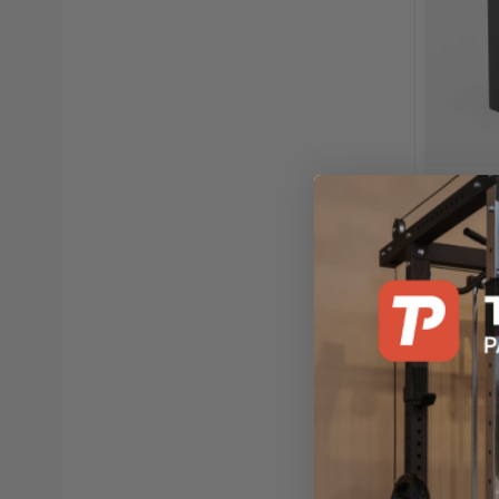
Spirit
Back Ext
1
på lage