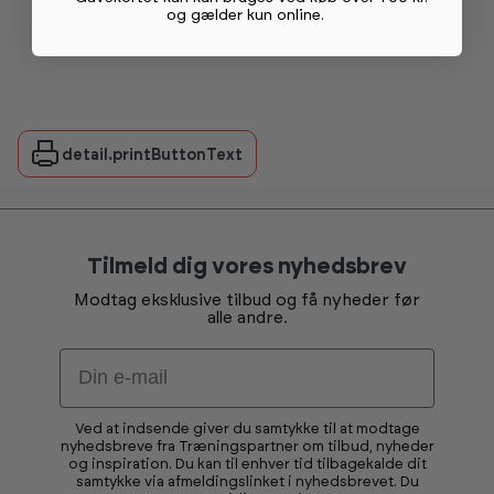
og gælder kun online
.
detail.printButtonText
Tilmeld dig vores nyhedsbrev
Modtag eksklusive tilbud og få nyheder før
alle andre.
Email
Ved at indsende giver du samtykke til at modtage
nyhedsbreve fra Træningspartner om tilbud, nyheder
og inspiration. Du kan til enhver tid tilbagekalde dit
samtykke via afmeldingslinket i nyhedsbrevet. Du