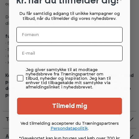
kr. når du tilmelder dig!*
og drikkevarer.
Du får samtidig adgang til unikke kampagner og
Derudover har kollektionen et kompakt design, som vil gøre
tilbud, når du tilmelder dig vores nyhedsbrev.
dig i stand til at optimere dit fitnesscenters potentiale.
Fornavn
funktioner:
· Store lårpuder og fodstøtte for komfort og stabilitet
Email
· Solid stålramme
· Integreret REP-tæller og indbygget opbevaring
· Kompakt fodaftryk
Permission tekst
Jeg giver samtykke til at modtage
nyhedsbreve fra Træningspartner om
Kontakt vores Pro afdeling, hvis du ønsker et godt tilbud
tilbud, nyheder og inspiration. Jeg kan til
på udstyr til dit træningscenter eller virksomhed. Vi
enhver tid tilbagekalde mit samtykke via
afmeldingslinket i nyhedsbrevet.
designer, tegner, installerer og rådgiver dig under hele
processen
Tilmeld mig
Tekniske data
Ved tilmelding accepterer du Træningspartners
Persondatapolitik
.
Anmeldelser
*Gavekortet kan kun bruges ved køb over 700 kr.