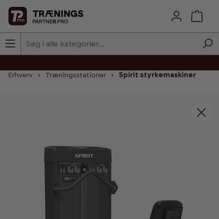
Skip to main content
Erhverv
Træningsstationer
Spirit styrkemaskiner
Skip image gallery