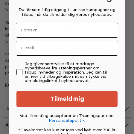
Spirit Seated Leg Extension stationen giver brugeren en
Du får samtidig adgang til unikke kampagner og
isoleret og effektiv træning af forlår.
tilbud, når du tilmelder dig vores nyhedsbrev.
Brugerne kan justere udgangspositionen i rygstøtten, samt
Fornavn
længden på vandringen i bevægelsen. Disse indstillinger
giver brugeren muligheden for en optimal komfort og
træningsoplevelse.
Email
Spirit Commercial Strength stationerne passer perfekt
sammen med Sprirts 900 Cardio serie, som også er
Permission tekst
Jeg giver samtykke til at modtage
professionelt cardioudstyr i høj kvalitet til yderst fornuftige
nyhedsbreve fra Træningspartner om
tilbud, nyheder og inspiration. Jeg kan til
priser.
enhver tid tilbagekalde mit samtykke via
afmeldingslinket i nyhedsbrevet.
KONTAKT OS VEDRØRENDE TILBUD OG LEVERINGSTID
Tilmeld mig
Tekniske data
Ved tilmelding accepterer du Træningspartners
Persondatapolitik
.
Anmeldelser
*Gavekortet kan kun bruges ved køb over 700 kr.