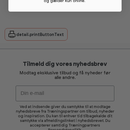
og gælder kun online
.
detail.printButtonText
Tilmeld dig vores nyhedsbrev
Modtag eksklusive tilbud og få nyheder før
alle andre.
Email
Ved at indsende giver du samtykke til at modtage
nyhedsbreve fra Træningspartner om tilbud, nyheder
og inspiration. Du kan til enhver tid tilbagekalde dit
samtykke via afmeldingslinket i nyhedsbrevet. Du
accepterer samtidig Træningpartners