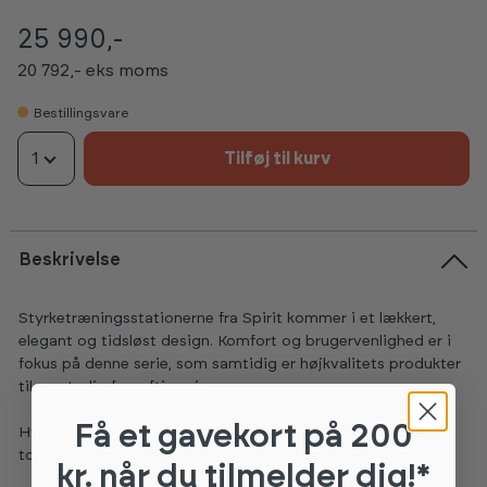
25 990,-
20 792,- eks moms
Bestillingsvare
1
Tilføj til kurv
Beskrivelse
Styrketræningsstationerne fra Spirit kommer i et lækkert,
elegant og tidsløst design. Komfort og brugervenlighed er i
fokus på denne serie, som samtidig er højkvalitets produkter
til en utrolig fornuftig pris.
Få et gavekort
på 200
Hver station er udstyret med opbevarings-mulighed på
toppen af magasinet, til f.eks. telefon, nøgler eller vand.
kr. når du tilmelder dig!*