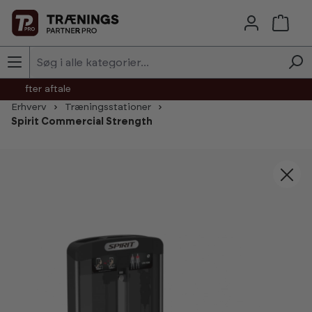
Skip to main content
agt efter aftale
Erhverv
Træningsstationer
Spirit Commercial Strength
Skip image gallery