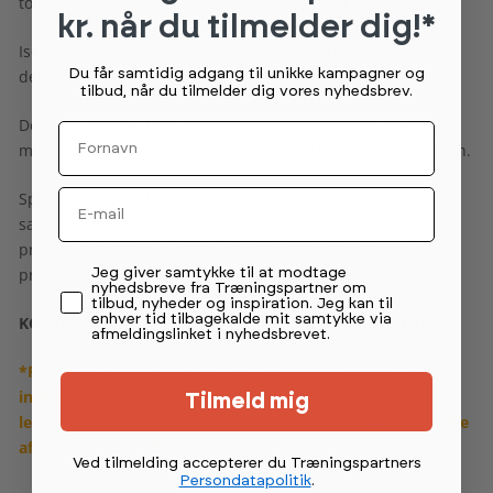
toppen af magasinet, til f.eks. telefon, nøgler eller vand.
kr. når du tilmelder dig!*
Isoleret og effektiv træning af overkrop, skuldre og ryg, og
Du får samtidig adgang til unikke kampagner og
derfor er denne station så vigtigt i et hvert center.
tilbud, når du tilmelder dig vores nyhedsbrev.
Det er en øvelse, hvor brugerne virkelig arbejder med de
Fornavn
muskelgrupper som vi har det med at glemme i dagligdagen.
Email
Spirit Commercial Strength stationerne passer perfekt
sammen med Sprirts 900 Cardio serie, som også er
professionelt cardioudstyr i høj kvalitet til yderst fornuftige
Permission tekst
priser.
Jeg giver samtykke til at modtage
nyhedsbreve fra Træningspartner om
tilbud, nyheder og inspiration. Jeg kan til
enhver tid tilbagekalde mit samtykke via
KONTAKT OS VEDRØRENDE TILBUD OG LEVERINGSTID
afmeldingslinket i nyhedsbrevet.
*Prisen er en ca. leasingpris pr. md. ekskl. moms ved
indgåelse af en leasingaftale løbende over 60 mdr. En
Tilmeld mig
leasingaftale kræver CVR nummer samt kreditgodkendelse
af vores partner, DLL.
Ved tilmelding accepterer du Træningspartners
Persondatapolitik
.