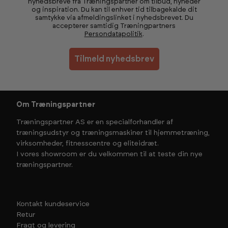
nyhedsbreve fra Træningspartner om tilbud, nyheder
og inspiration. Du kan til enhver tid tilbagekalde dit
samtykke via afmeldingslinket i nyhedsbrevet. Du
accepterer samtidig Træningpartners
Persondatapolitik
.
Tilmeld nyhedsbrev
Om Træningspartner
Træningspartner AS er en specialforhandler af
træningsudstyr og træningsmaskiner til hjemmetræning,
virksomheder, fitnesscentre og eliteidræt.
I vores showroom er du velkommen til at teste din nye
træningspartner.
Kontakt kundeservice
Retur
Fragt og levering