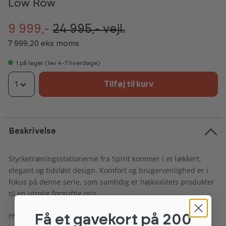
Low Row
9 999,-
24 995,-
vejl.
7 999,20 eks moms
1
på lager (lev 4-7 hverdage)
1
Tilføj til kurv
Beskrivelse
Styrketræningsstationerne fra Spirit kommer i et lækkert,
elegant og tidsløst design. Komfort og brugervenlighed er i
fokus på denne serie, som samtidig er højkvalitets produkter
til en utrolig fornuftig pris.
Hver station er udstyret med opbevarings-mulighed på
Få et gavekort
på 200