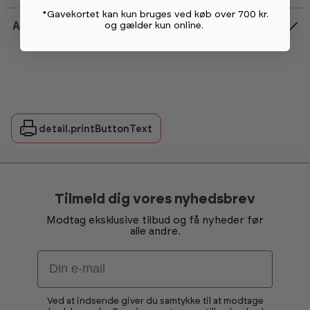
*Gavekortet kan kun bruges ved køb over 700 kr.
og gælder kun online
.
Anmeldelser
detail.printButtonText
Tilmeld dig vores nyhedsbrev
Modtag eksklusive tilbud og få nyheder før
alle andre.
Email
Ved at indsende giver du samtykke til at modtage