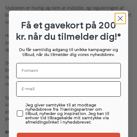
Stationen er hurtig og nem at indstille, og reguleringen af
bryst-puden samt sædet gør, at maskinen kan bruges af stort
set alle brugere uden problemer.
Få et gavekort
på 200
kr. når du tilmelder dig!*
Håndtagene er ikke faste, hvilket betyder at brugerne kan
justere grebet og trækket, så træningen bliver så individuel
og effektiv som muligt.
Du får samtidig adgang til unikke kampagner og
tilbud, når du tilmelder dig vores nyhedsbrev.
Denne Seated Row station fra Spirit er konvergent, hvilket
Fornavn
betyder at den ene arm kan trænes uden at den anden
nødvendigvis skal aktiveres. Dette øger mulighederne for en
Email
individuel og effektiv træning.
Spirit Commercial Strength stationerne passer perfekt
sammen med Sprirts 900 Cardio serie, som også er
Permission tekst
Jeg giver samtykke til at modtage
nyhedsbreve fra Træningspartner om
professionelt cardioudstyr i høj kvalitet til yderst fornuftige
tilbud, nyheder og inspiration. Jeg kan til
priser.
enhver tid tilbagekalde mit samtykke via
afmeldingslinket i nyhedsbrevet.
KONTAKT OS VEDRØRENDE TILBUD OG LEVERINGSTID