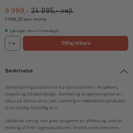
9 999,-
24 995,-
vejl.
7 999,20 eks moms
1
på lager (lev 4-7 hverdage)
1
Tilføj til kurv
Beskrivelse
Styrketræningsstationerne fra Spirit kommer i et lækkert,
elegant og tidsløst design. Komfort og brugervenlighed er i
fokus på denne serie, som samtidig er højkvalitets produkter
til en utrolig fornuftig pris.
Siddende roning som giver brugeren en effektiv og isoleret
træning af hele rygmuskulaturen, brystet samt overarme.