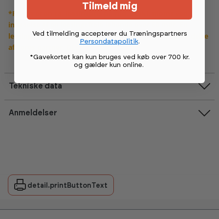
Tilmeld mig
*Prisen er en ca. leasingpris pr. md. ekskl. moms ved
indgåelse af en leasingaftale løbende over 60 mdr. En
Ved tilmelding accepterer du Træningspartners
leasingaftale kræver CVR nummer samt kreditgodkendelse
Persondatapolitik
.
af vores partner, DLL.
*Gavekortet kan kun bruges ved køb over 700 kr.
og gælder kun online
.
Tekniske data
Anmeldelser
detail.printButtonText