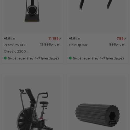
-
-
-
-
2
2
2
2
0
0
0
0
%
%
%
%
Abilica
Abilica
11 199,-
799,-
K
K
a
a
13 999,-
vejl.
999,-
vejl.
Premium XC-
ChinUp Bar
n
n
s
s
Classic 2200
e
e
Skiergometer
5+
på lager (lev 4-7 hverdage)
5+
på lager (lev 4-7 hverdage)
s
s
i
i
s
s
h
h
o
o
w
w
r
r
o
o
o
o
m
m