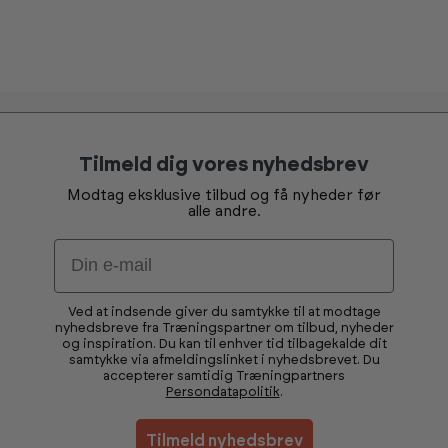
m
m
Tilmeld dig vores nyhedsbrev
Modtag eksklusive tilbud og få nyheder før
alle andre.
Email
Ved at indsende giver du samtykke til at modtage
nyhedsbreve fra Træningspartner om tilbud, nyheder
og inspiration. Du kan til enhver tid tilbagekalde dit
samtykke via afmeldingslinket i nyhedsbrevet. Du
accepterer samtidig Træningpartners
Persondatapolitik
.
Tilmeld nyhedsbrev