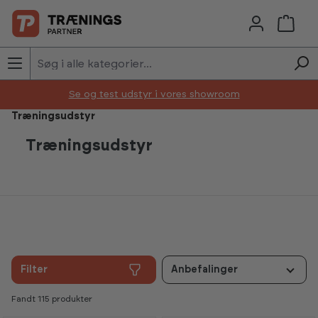
Skip to main content
Se og test udstyr i vores showroom
Træningsudstyr
Træningsudstyr
Filter
Anbefalinger
Fandt 115 produkter