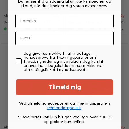
0
0
0
0
Du får samtidig adgang til unikke kampagner og
%
%
%
%
tilbud, når du tilmelder dig vores nyhedsbrev.
Fornavn
Abilica
Abilica
239,-
399,-
K
K
K
K
a
a
a
a
299,-
vejl.
499,-
vejl.
DoorGym
DoorGym Advanced
n
n
n
n
s
s
s
s
5+
på lager (lev 4-7 hverdage)
5+
på lager (lev 4-7 hverdage)
e
e
e
e
Email
s
s
s
s
i
i
i
i
s
s
s
s
h
h
h
h
o
o
o
o
Permission tekst
Jeg giver samtykke til at modtage
w
w
w
w
nyhedsbreve fra Træningspartner om
r
r
r
r
tilbud, nyheder og inspiration. Jeg kan til
o
o
o
o
enhver tid tilbagekalde mit samtykke via
o
o
o
o
afmeldingslinket i nyhedsbrevet.
m
m
m
m
Tilmeld mig
Ved tilmelding accepterer du Træningspartners
-
-
-
-
Persondatapolitik
.
2
2
2
2
0
0
0
0
%
%
%
%
*Gavekortet kan kun bruges ved køb over 700 kr.
og gælder kun online
.
Abilica
Abilica
79,-
239,-
K
K