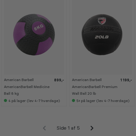
r
r
r
r
o
o
o
o
o
o
o
o
m
m
m
m
American Barbell
American Barbell
899,-
1 199,-
K
K
a
a
AmericanBarbell Medicine
AmericanBarbell Premium
n
n
s
s
Ball 8 kg
Wall Ball 20 lb
e
e
4
på lager (lev 4-7 hverdage)
5+
på lager (lev 4-7 hverdage)
s
s
i
i
s
s
h
h
o
o
w
w
r
r
Side 1 af 5
o
o
o
o