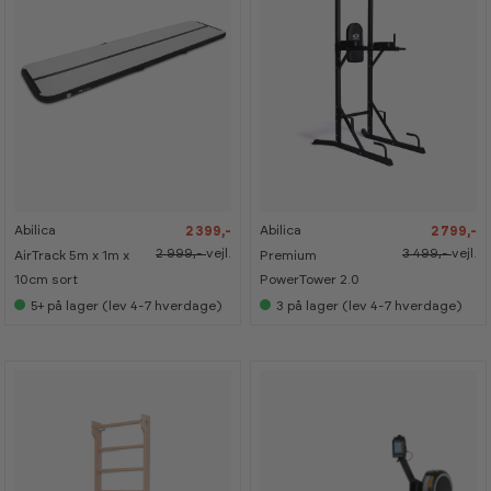
-
-
-
-
2
2
2
2
0
0
0
0
%
%
%
%
Abilica
Abilica
2 399,-
2 799,-
2 999,-
vejl.
3 499,-
vejl.
AirTrack 5m x 1m x
Premium
10cm sort
PowerTower 2.0
5+
på lager (lev 4-7 hverdage)
3
på lager (lev 4-7 hverdage)