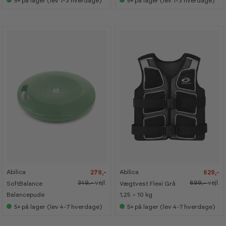
5+
på lager (lev 1-3 hverdage)
5+
på lager (lev 1-3 hverdage)
s
s
i
i
s
s
h
h
o
o
w
w
r
r
o
o
o
o
m
m
-
-
-
-
2
2
3
3
0
0
0
0
%
%
%
%
Abilica
Abilica
279,-
629,-
K
K
a
a
349,-
vejl.
899,-
vejl.
SoftBalance
Vægtvest Flexi Grå
n
n
s
s
Balancepude
1,25 – 10 kg
e
e
5+
på lager (lev 4-7 hverdage)
5+
på lager (lev 4-7 hverdage)
s
s
i
i
s
s