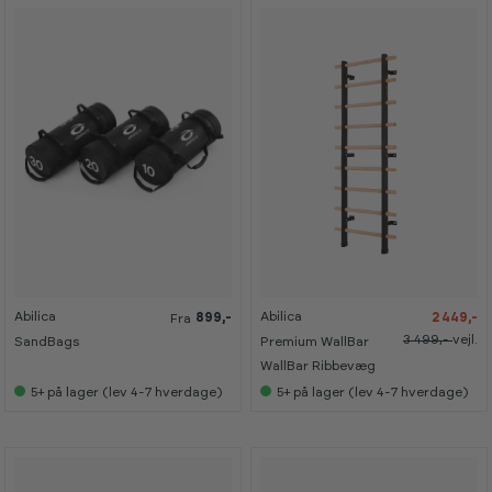
-
-
-
-
2
2
3
3
5
5
0
0
%
%
%
%
Abilica
Abilica
899,-
2 449,-
K
K
Fra
a
a
3 499,-
vejl.
SandBags
Premium WallBar
n
n
s
s
WallBar Ribbevæg
e
e
5+
på lager (lev 4-7 hverdage)
5+
på lager (lev 4-7 hverdage)
s
s
i
i
s
s
h
h
o
o
w
w
r
r