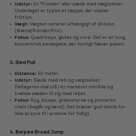
Udstyr:
En "
Prowler" eller slæde
med
vægtskiver
.
Underlaget er typisk et tæppe, der skaber
friktion.
Vægt:
Vægten varierer afhængigt af division
(Mænd/Kvinder/Pro).
Fokus:
Quadriceps, glutes og core. Det er en tung,
koncentrisk bevægelse, der hurtigt hæver pulsen.
3. Sled Pull
Distance:
50 meter.
Udstyr:
Slæde
med reb og
vægtskiver
.
Deltageren skal stå i et markeret område og
trække slæden til sig med rebet.
Fokus:
Ryg, biceps, grebsstyrke og posterior
chain (baglår og lænd). Det kræver god teknik for
ikke at syre til i armene for tidligt.
4. Burpee Broad Jump