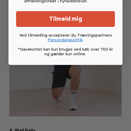
afmeldingslinket i nyhedsbrevet.
Tilmeld mig
Ved tilmelding accepterer du Træningspartners
Persondatapolitik
.
*Gavekortet kan kun bruges ved køb over 700 kr.
og gælder kun online
.
8. Wall Balls