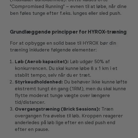
"Compromised Running" – evnen til at løbe, når dine
ben føles tunge efter f.eks. lunges eller sled push.
Grundlæggende principper for HYROX-træning
For at opbygge en solid base til HYROX bør din
træning inkludere følgende elementer:
Løb (Aerob kapacitet):
Løb udgør 50% af
konkurrencen. Du skal kunne løbe 8 x 1 km i et
stabilt tempo, selv når du er træt.
Styrkeudholdenhed:
Du behøver ikke kunne løfte
ekstremt tungt én gang (1RM), men du skal kunne
flytte moderat tunge vægte over længere
tid/distancer.
Overgangstræning (Brick Sessions):
Træn
overgangen fra øvelse til løb. Kroppen reagerer
anderledes på løb lige efter en sled push end
efter en pause.