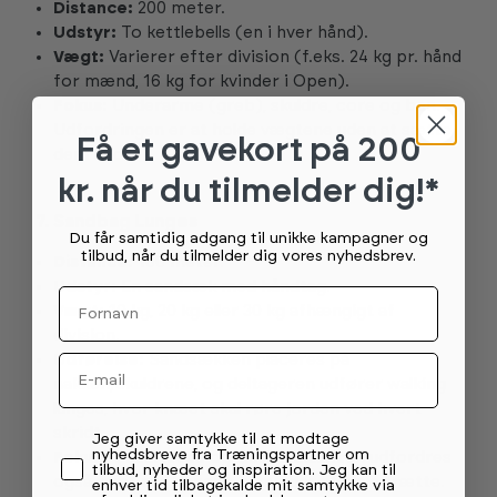
Distance:
200 meter.
Udstyr:
To
kettlebells
(en i hver hånd).
Vægt:
Varierer efter division (f.eks. 24 kg pr. hånd
for mænd, 16 kg for kvinder i Open).
Fokus:
Underarme (greb), skuldre, core og ben.
Udfordringen er at holde vægtene uden at sætte
Få et gavekort
på 200
dem ned.
kr. når du tilmelder dig!*
7. Sandbag Lunges
Du får samtidig adgang til unikke kampagner og
tilbud, når du tilmelder dig vores nyhedsbrev.
Distance:
100 meter.
Udstyr:
En sandsæk med håndtag.
Fornavn
Vægt:
10 kg, 20 kg eller 30 kg afhængigt af
division.
Udførelse:
Email
Sandsækken placeres på
nakken/skuldrene, og deltageren udfører walking
lunges, hvor knæet skal røre jorden ved hvert
skridt.
Permission tekst
Jeg giver samtykke til at modtage
nyhedsbreve fra Træningspartner om
Fokus:
Quadriceps og glutes. Balancen udfordres
tilbud, nyheder og inspiration. Jeg kan til
også, især når benene begynder at blive trætte.
enhver tid tilbagekalde mit samtykke via