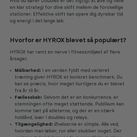
Hvis du kører Doubles er det vigtigt at øve og have
en klar strategi for dine skift mellem de forskellige
stationer. Effektive skift kan spare dig dyrebar tid
og energi i det lange løb
Hvorfor er HYROX blevet så populært?
HYROX har ramt en nerve i fitnessmiljøet af flere
årsager.
Målbarhed:
I en verden fyldt med varieret
træning giver HYROX et konkret benchmark. Du
kan se præcis, hvor meget hurtigere du er blevet
fra år til år.
Fællesskab:
Selvom det er en konkurrence, er
stemningen ofte meget støttende. Publikum kan
komme tæt på atleterne, og der er en stærk
holdånd, især i doubles og relays.
Tilgængelighed:
Øvelserne er simple. Alle ved,
hvordan man løber, ror eller skubber noget. Der