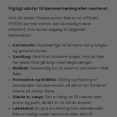
Vigtigt udstyr til hjemmetræning eller centeret
Hvis dit lokale fitnesscenter ikke er et officielt
HYROX-partnercenter, kan du stadig træne
effektivt, hvis du har adgang til følgende
basisudstyr:
Kettlebells:
Uundværlige til farmers carry, lunges
og generel styrke.
Sandbag
:
God til at simulere lunges, hvis du ikke
har plads til at gå langt med vægtstænger.
Wallball:
Nødvendig for at mestre teknikken i Wall
Balls.
Romaskine
og
SKIERG
:
SkiErg og RowErg er
standarden i konkurrencen, så det er en fordel at
træne på netop disse.
Slæde m. vægt:
Det er klogt at få trænet sled
press og push, da det er to hårde øvelser.
Løbebånd:
En god erstatning hvis udendørsløb
ikke er muligt under workouts eller blot til