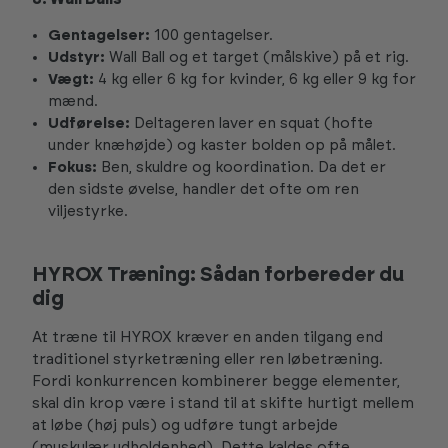
Gentagelser:
100 gentagelser.
Udstyr:
Wall Ball
og et target (målskive) på et rig.
Vægt:
4 kg eller 6 kg for kvinder, 6 kg eller 9 kg for
mænd.
Udførelse:
Deltageren laver en squat (hofte
under knæhøjde) og kaster bolden op på målet.
Fokus:
Ben, skuldre og koordination. Da det er
den sidste øvelse, handler det ofte om ren
viljestyrke.
HYROX Træning: Sådan forbereder du
dig
At træne til HYROX kræver en anden tilgang end
traditionel styrketræning eller ren løbetræning.
Fordi konkurrencen kombinerer begge elementer,
skal din krop være i stand til at skifte hurtigt mellem
at løbe (høj puls) og udføre tungt arbejde
(muskulær udholdenhed). Dette kaldes ofte