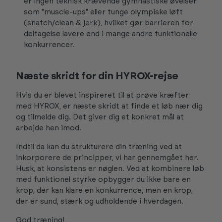
er ingen teknisk krævende gymnastiske øvelser
som "muscle-ups" eller tunge olympiske løft
(snatch/clean & jerk), hvilket gør barrieren for
deltagelse lavere end i mange andre funktionelle
konkurrencer.
Næste skridt for din HYROX-rejse
Hvis du er blevet inspireret til at prøve kræfter
med HYROX, er næste skridt at finde et løb nær dig
og tilmelde dig. Det giver dig et konkret mål at
arbejde hen imod.
Indtil da kan du strukturere din træning ved at
inkorporere de principper, vi har gennemgået her.
Husk, at konsistens er nøglen. Ved at kombinere løb
med funktionel styrke opbygger du ikke bare en
krop, der kan klare en konkurrence, men en krop,
der er sund, stærk og udholdende i hverdagen.
God træning!