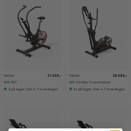
Keiser
Keiser
31 999,-
28 999,-
M3i TBT
M5i Strider Crosstrainer
3
på lager (lev 4-7 hverdage)
5+
på lager (lev 4-7 hverdage)