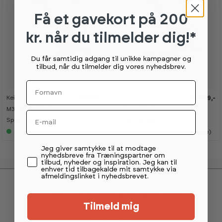
Få et gavekort
på 200
kr. når du tilmelder dig!*
Du får samtidig adgang til unikke kampagner og
tilbud, når du tilmelder dig vores nyhedsbrev.
Fornavn
Keiser
Keiser
22 999,-
24 999,-
K
K
K
K
a
a
a
a
M3i FTMS display
M3i Studio Plus
n
n
n
n
Email
s
s
s
s
Spinningcykel
Spinningcykel
e
e
e
e
5+
på lager (lev 4-7 hverdage)
5+
på lager (lev 4-7 hverdage)
s
s
s
s
i
i
i
i
s
s
s
s
Permission tekst
Jeg giver samtykke til at modtage
h
h
h
h
nyhedsbreve fra Træningspartner om
o
o
o
o
tilbud, nyheder og inspiration. Jeg kan til
w
w
w
w
enhver tid tilbagekalde mit samtykke via
r
r
r
r
afmeldingslinket i nyhedsbrevet.
o
o
o
o
o
o
o
o
Tilmeld dig vores nyhedsbrev
m
m
m
m
Tilmeld mig
Modtag eksklusive tilbud og få nyheder før
alle andre.