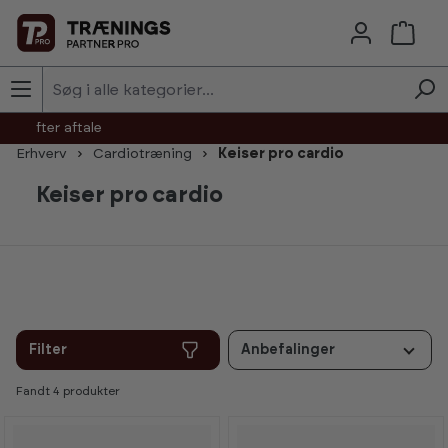
Skip to main content
agt efter aftale
Erhverv
Cardiotræning
Keiser pro cardio
Keiser pro cardio
Filter
Anbefalinger
Fandt 4 produkter