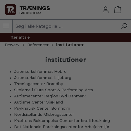
Skip to main content
agt efter aftale
Erhverv
Referencer
Institutioner
institutioner
Julemærkehjemmet Hobro
Julemærkehjemmet Liljeborg
Træningscenter Brøndby
Skolerne i Oure Sport & Performing Arts
Autismecenter Region Syd Danmark
Autisme Center Sjælland
Psykriatisk Center Bornholm
Nordsjællands Misbrugscenter
Kræftens Bekæmpelse Center for Kræftforskning
Det Nationale Forskningscenter for Arbejdsmiljø