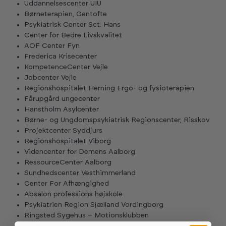
Uddannelsescenter UIU
Børneterapien, Gentofte
Psykiatrisk Center Sct. Hans
Center for Bedre Livskvalitet
AOF Center Fyn
Frederica Krisecenter
KompetenceCenter Vejle
Jobcenter Vejle
Regionshospitalet Herning Ergo- og fysioterapien
Fårupgård ungecenter
Hanstholm Asylcenter
Børne- og Ungdomspsykiatrisk Regionscenter, Risskov
Projektcenter Syddjurs
Regionshospitalet Viborg
Videncenter for Demens Aalborg
RessourceCenter Aalborg
Sundhedscenter Vesthimmerland
Center For Afhængighed
Absalon professions højskole
Psykiatrien Region Sjælland Vordingborg
Ringsted Sygehus – Motionsklubben