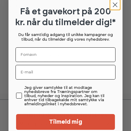
BK Brydderklubben
Bella Vista Krisecenter
Få et gavekort
på 200
Ikast-Brande Kommune - Stab og udvikling
Viborg Kommune, Social, Sundhed & Omsorg
kr. når du tilmelder dig!*
Norsk Sekvenstræning, Lokalcenter Solbjerg
Regionspsykiatrien Horsens
Du får samtidig adgang til unikke kampagner og
Blå Kors Skannerup
tilbud, når du tilmelder dig vores nyhedsbrev.
Himmerlands Erhvervs- & Gymnasieuddannelser
Regionspsykiatrien Horsens
Fornavn
Greve gymnastik & Trampolin
Herlev ungdomskole
Email
Sociale udviklingsfond
Herlev ungdomsskole
Idrætsprojektet
Permission tekst
Jeg giver samtykke til at modtage
nyhedsbreve fra Træningspartner om
tilbud, nyheder og inspiration. Jeg kan til
enhver tid tilbagekalde mit samtykke via
afmeldingslinket i nyhedsbrevet.
Tilmeld dig vores nyhedsbrev
Tilmeld mig
Modtag eksklusive tilbud og få nyheder før
alle andre.