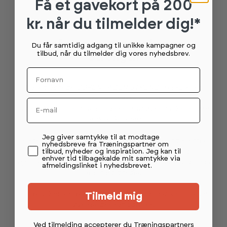
Få et gavekort
på 200
kr. når du tilmelder dig!*
Reference - Copenhagen
Du får samtidig adgang til unikke kampagner og
tilbud, når du tilmelder dig vores nyhedsbrev.
Strength
Fornavn
Da jeg åbnede COPENHAGEN STRENGTH skulle jeg
investere i en masse udstyr
Email
og en Keiser Functional Trainer stod øverst på min liste
af flere årsager:
Permission tekst
Jeg giver samtykke til at modtage
- Pneumatisk luftmodstand så mine atleter og klienter
nyhedsbreve fra Træningspartner om
tilbud, nyheder og inspiration. Jeg kan til
kan træne uden frygt for øget led belastning,
enhver tid tilbagekalde mit samtykke via
og med mulighed for at træne i alle bevægelsesplan og i
afmeldingslinket i nyhedsbrevet.
alle hastigheder.
- Tæt på ubegrænsede muligheder når det kommer til
Tilmeld mig
øvelser der kan udføres.
Ved tilmelding accepterer du Træningspartners
- Mulighed for at måle poweroutput i watt for hver