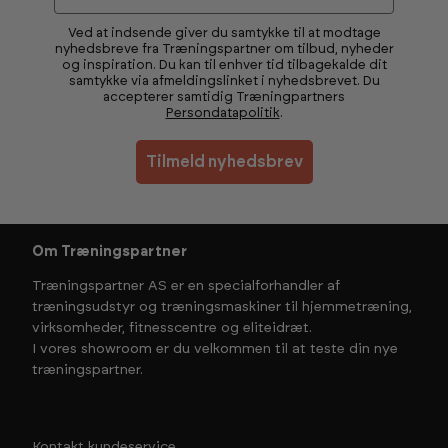
Ved at indsende giver du samtykke til at modtage
nyhedsbreve fra Træningspartner om tilbud, nyheder
og inspiration. Du kan til enhver tid tilbagekalde dit
samtykke via afmeldingslinket i nyhedsbrevet. Du
accepterer samtidig Træningpartners
Persondatapolitik
.
Tilmeld nyhedsbrev
Om Træningspartner
Træningspartner AS er en specialforhandler af
træningsudstyr og træningsmaskiner til hjemmetræning,
virksomheder, fitnesscentre og eliteidræt.
I vores showroom er du velkommen til at teste din nye
træningspartner.
Kontakt kundeservice