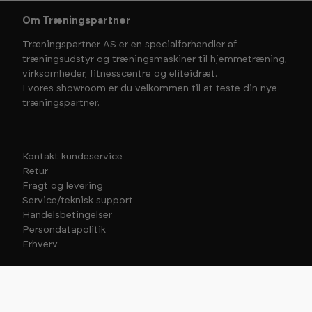
Om Træningspartner
Træningspartner AS er en specialforhandler af
træningsudstyr og træningsmaskiner til hjemmetræning,
virksomheder, fitnesscentre og eliteidræt.
I vores showroom er du velkommen til at teste din nye
træningspartner.
Kontakt kundeservice
Retur
Fragt og levering
Service/teknisk support
Handelsbetingelser
Persondatapolitik
Erhverv