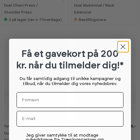
Dual Chest Press /
Dual Abdominal / Back
Shoulder Press
Extension
2
på lager (lev 4-7 hverdage)
Bestillingsvare
Få et gavekort
på 200
kr. når du tilmelder dig!*
Du får samtidig adgang til unikke kampagner og
tilbud, når du tilmelder dig vores nyhedsbrev.
Fornavn
Email
Spirit
Spirit
34 999,-
34 999,-
Dual Biceps Curl /
Dual Leg Press / Calf
Permission tekst
Jeg giver samtykke til at modtage
nyhedsbreve fra Træningspartner om
Triceps Extension
Extension