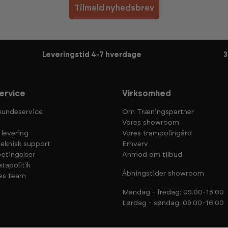
Tilmeld nyhedsbrev
Leveringstid 4-7 hverdage
3
ervice
Virksomhed
kundeservice
Om Træningspartner
Vores showroom
 levering
Vores trampolingård
teknisk support
Erhverv
etingelser
Anmod om tilbud
tapolitik
Åbningstider showroom
es team
Mandag - fredag: 09.00-18.00
Lørdag - søndag: 09.00-16.00