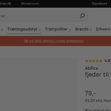
tner.dk
Showroom
Gavekort
Træningsudstyr
Trampoliner
Brands
Erhverv
Se og test udstyr i vores showroom
Gen
4.8
Abilica
fjeder ti
79,-
63,20 eks mo
5+
på lager (le