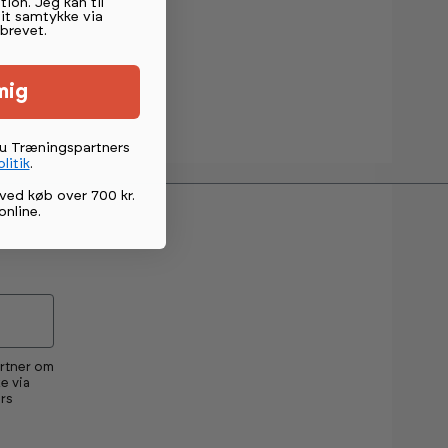
tion. Jeg kan til
mit samtykke via
brevet.
mig
du Træningspartners
litik
.
ved køb over 700 kr.
online
.
artner om
e via
rs