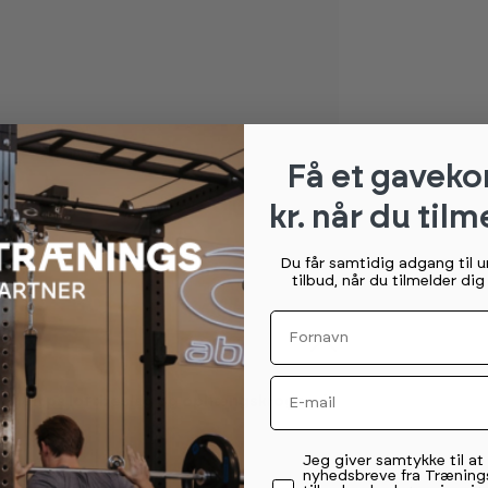
Få et gaveko
kr. når du tilm
Du får samtidig adgang til 
tilbud, når du tilmelder di
Fornavn
Email
tningen på loftbeslag og ophængskroge på
Permission tekst
Jeg giver samtykke til a
nyhedsbreve fra Træning