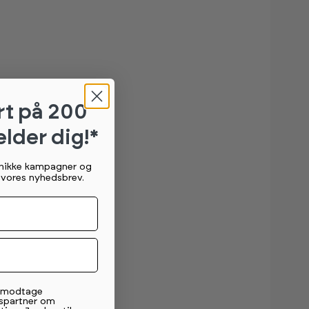
rt
på 200
elder dig!*
unikke kampagner og
g vores nyhedsbrev.
t modtage
spartner om