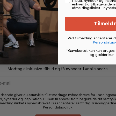
tilbud, nyheder og inspira
enhver tid tilbagekalde 
afmeldingslinket i nyheds
Tilmeld 
Ved tilmelding accepterer 
Persondatapo
*Gavekortet kan kun bruges 
og gælder kun 
Tilmeld dig vores nyhedsbrev
Modtag eksklusive tilbud og få nyheder før alle andre.
ndsende giver du samtykke til at modtage nyhedsbreve fra Træningsp
ud, nyheder og inspiration. Du kan til enhver tid tilbagekalde dit samtykk
fmeldingslinket i nyhedsbrevet. Du accepterer samtidig Træningpartne
Persondatapolitik
.