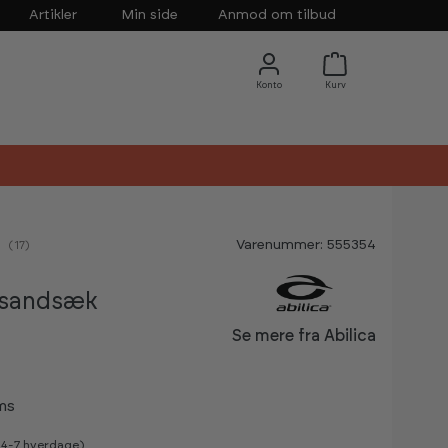
Artikler
Min side
Anmod om tilbud
Varenummer: 555354
nemsnitlig vurdering:
(
stemmer:
17
)
l sandsæk
Se mere fra Abilica
ms
v 4-7 hverdage)