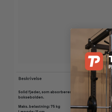
Beskrivelse
Solid fjeder, som absorberer en stor del af belas
boksebolden.
Maks. belastning: 75 kg
Længde: 11 cm